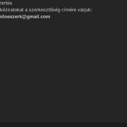
zerbia
 kéziratokat a szerkesztőség címére várjuk:
hilosszerk@gmail.com