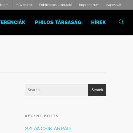
odalom
művészet
Publikációs útmutató
Impresszum
Kapcsolat
FERENCIÁK
PHILOS TÁRSASÁG
HÍREK
RECENT POSTS
SZLANCSIK ÁRPÁD
a