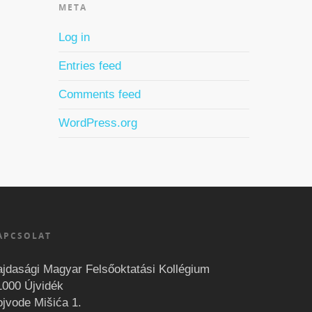
META
Log in
Entries feed
Comments feed
WordPress.org
APCSOLAT
ajdasági Magyar Felsőoktatási Kollégium
1000 Újvidék
ojvode Mišića 1.