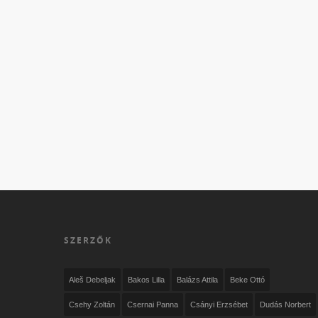
SZERZŐK
Aleš Debeljak
Bakos Lilla
Balázs Attila
Beke Ottó
Csehy Zoltán
Csernai Panna
Csányi Erzsébet
Dudás Norbert