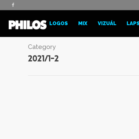
ARS
LOGOS
MIX
VIZUÁL
LAP
Category
2021/1-2
Vanger László: Három nap
Mázikó nézd, ez a házikó nem is oly kicsi a
szívünket, hogy melengeti hátul a kertben eg
része már rég bedőlt a romokon azóta meggy
kompót, befőtt az erezetet a…