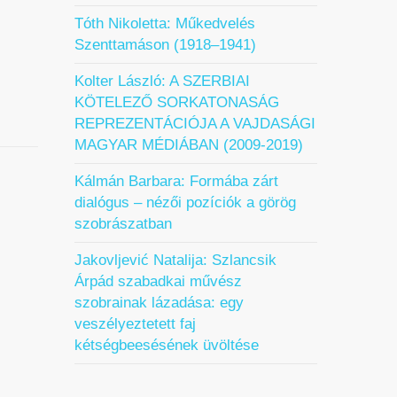
k
Tóth Nikoletta: Műkedvelés
Szenttamáson (1918–1941)
Kolter László: A SZERBIAI
KÖTELEZŐ SORKATONASÁG
REPREZENTÁCIÓJA A VAJDASÁGI
MAGYAR MÉDIÁBAN (2009-2019)
Kálmán Barbara: Formába zárt
dialógus – nézői pozíciók a görög
szobrászatban
Jakovljević Natalija: Szlancsik
Árpád szabadkai művész
ági
szobrainak lázadása: egy
veszélyeztetett faj
...
kétségbeesésének üvöltése