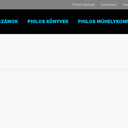
Philos folyóirat
tudomány
ir
SZÁMOK
PHILOS KÖNYVEK
PHILOS MŰHELYKON
Molnár Csikós László: A nyelvi műveltség
viszonylatai
y
2020-ban jelent meg Molnár Csikós László A
fa,
nyelvi műveltség viszonylatai című könyve. A
szerzőnek a kötetben szereplő tanulmányai
különböző nézőpontokból kiindulva fejtegetik 