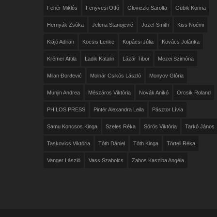
Fehér Miklós
Fenyvesi Ottó
Gloviczki Sarolta
Gubik Korina
Hernyák Zsóka
Jelena Stanojević
Jozef Smith
Kiss Noémi
Klájó Adrián
Kocsis Lenke
Kopácsi Júlia
Kovács Jolánka
Krémer Attila
Ladik Katalin
Lázár Tibor
Mezei Szimóna
Milan Đorđević
Molnár Csikós László
Monyov Glória
Munjin Andrea
Mészáros Viktória
Novák Anikó
Orcsik Roland
PHILOS PRESS
Pintér Alexandra Leila
Pásztor Lívia
Samu Koncsos Kinga
Szeles Réka
Sörös Viktória
Tarkó János
Taskovics Viktória
Tóth Dániel
Tóth Kinga
Törteli Réka
Vanger László
Vass Szabolcs
Zabos Kasziba Angéla