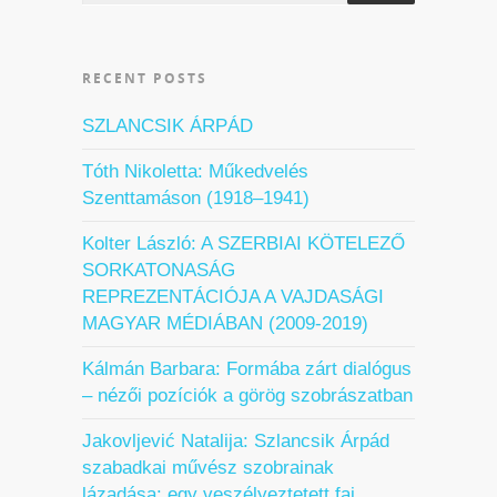
RECENT POSTS
SZLANCSIK ÁRPÁD
Tóth Nikoletta: Műkedvelés
Szenttamáson (1918–1941)
Kolter László: A SZERBIAI KÖTELEZŐ
SORKATONASÁG
REPREZENTÁCIÓJA A VAJDASÁGI
MAGYAR MÉDIÁBAN (2009-2019)
Kálmán Barbara: Formába zárt dialógus
– nézői pozíciók a görög szobrászatban
Jakovljević Natalija: Szlancsik Árpád
szabadkai művész szobrainak
lázadása: egy veszélyeztetett faj