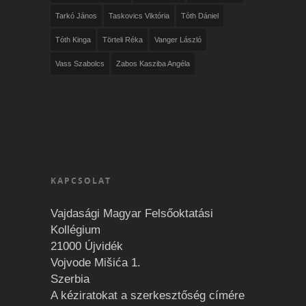
Tarkó János
Taskovics Viktória
Tóth Dániel
Tóth Kinga
Törteli Réka
Vanger László
Vass Szabolcs
Zabos Kasziba Angéla
KAPCSOLAT
Vajdasági Magyar Felsőoktatási
Kollégium
21000 Újvidék
Vojvode Mišića 1.
Szerbia
A kéziratokat a szerkesztőség címére