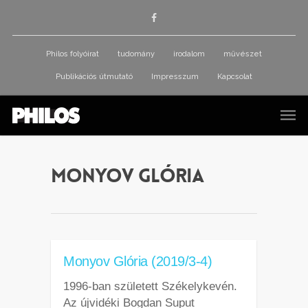
Philos folyóirat
tudomány
irodalom
művészet
Publikációs útmutató
Impresszum
Kapcsolat
Monyov Glória
Monyov Glória (2019/3-4)
1996-ban született Székelykevén.
Az újvidéki Bogdan Suput