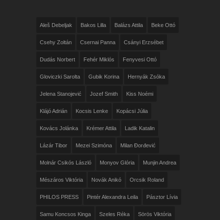
Aleš Debeljak
Bakos Lilla
Balázs Attila
Beke Ottó
Csehy Zoltán
Csernai Panna
Csányi Erzsébet
Dudás Norbert
Fehér Miklós
Fenyvesi Ottó
Gloviczki Sarolta
Gubik Korina
Hernyák Zsóka
Jelena Stanojević
Jozef Smith
Kiss Noémi
Klájó Adrián
Kocsis Lenke
Kopácsi Júlia
Kovács Jolánka
Krémer Attila
Ladik Katalin
Lázár Tibor
Mezei Szimóna
Milan Đorđević
Molnár Csikós László
Monyov Glória
Munjin Andrea
Mészáros Viktória
Novák Anikó
Orcsik Roland
PHILOS PRESS
Pintér Alexandra Leila
Pásztor Lívia
Samu Koncsos Kinga
Szeles Réka
Sörös Viktória