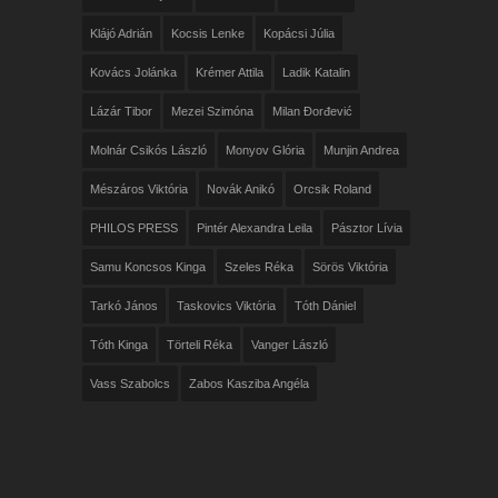
Klájó Adrián
Kocsis Lenke
Kopácsi Júlia
Kovács Jolánka
Krémer Attila
Ladik Katalin
Lázár Tibor
Mezei Szimóna
Milan Đorđević
Molnár Csikós László
Monyov Glória
Munjin Andrea
Mészáros Viktória
Novák Anikó
Orcsik Roland
PHILOS PRESS
Pintér Alexandra Leila
Pásztor Lívia
Samu Koncsos Kinga
Szeles Réka
Sörös Viktória
Tarkó János
Taskovics Viktória
Tóth Dániel
Tóth Kinga
Törteli Réka
Vanger László
Vass Szabolcs
Zabos Kasziba Angéla