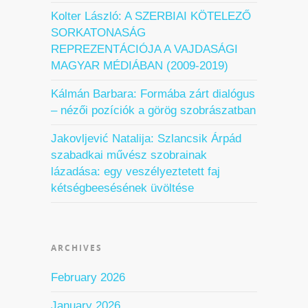
Kolter László: A SZERBIAI KÖTELEZŐ
SORKATONASÁG
REPREZENTÁCIÓJA A VAJDASÁGI
MAGYAR MÉDIÁBAN (2009-2019)
Kálmán Barbara: Formába zárt dialógus
– nézői pozíciók a görög szobrászatban
Jakovljević Natalija: Szlancsik Árpád
szabadkai művész szobrainak
lázadása: egy veszélyeztetett faj
kétségbeesésének üvöltése
ARCHIVES
February 2026
January 2026