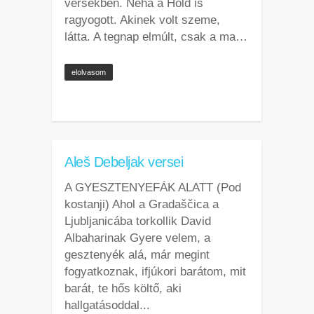
versekben. Néha a Hold is
ragyogott. Akinek volt szeme,
látta. A tegnap elmúlt, csak a ma…
elolvasom
Aleš Debeljak versei
A GYESZTENYEFÁK ALATT (Pod
kostanji) Ahol a Gradaščica a
Ljubljanicába torkollik David
Albaharinak Gyere velem, a
gesztenyék alá, már megint
fogyatkoznak, ifjúkori barátom, mit
barát, te hős költő, aki
hallgatásoddal...