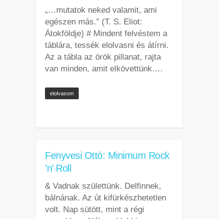
„…mutatok neked valamit, ami
egészen más.” (T. S. Eliot:
Átokföldje) # Mindent felvéstem a
táblára, tessék elolvasni és átírni.
Az a tábla az örök pillanat, rajta
van minden, amit elkövettünk….
elolvasom
Fenyvesi Ottó: Minimum Rock
’n’ Roll
& Vadnak születtünk. Delfinnek,
bálnának. Az út kifürkészhetetlen
volt. Nap sütött, mint a régi