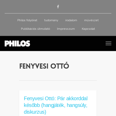
Philos folyóirat
tudomány
irodalom
művészet
Publikációs útmutató
Impresszum
Kapcsolat
Fenyvesi Ottó
Fenyvesi Ottó: Pár akkorddal
később (hangjáték, hangsúly,
diskurzus)