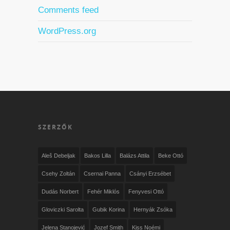
Comments feed
WordPress.org
SZERZŐK
Aleš Debeljak
Bakos Lilla
Balázs Attila
Beke Ottó
Csehy Zoltán
Csernai Panna
Csányi Erzsébet
Dudás Norbert
Fehér Miklós
Fenyvesi Ottó
Gloviczki Sarolta
Gubik Korina
Hernyák Zsóka
Jelena Stanojević
Jozef Smith
Kiss Noémi