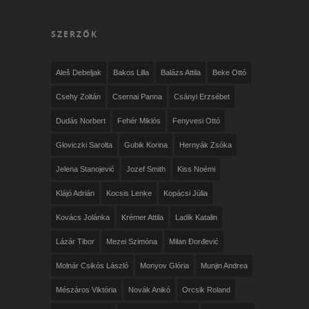
SZERZŐK
Aleš Debeljak
Bakos Lilla
Balázs Attila
Beke Ottó
Csehy Zoltán
Csernai Panna
Csányi Erzsébet
Dudás Norbert
Fehér Miklós
Fenyvesi Ottó
Gloviczki Sarolta
Gubik Korina
Hernyák Zsóka
Jelena Stanojević
Jozef Smith
Kiss Noémi
Klájó Adrián
Kocsis Lenke
Kopácsi Júlia
Kovács Jolánka
Krémer Attila
Ladik Katalin
Lázár Tibor
Mezei Szimóna
Milan Đorđević
Molnár Csikós László
Monyov Glória
Munjin Andrea
Mészáros Viktória
Novák Anikó
Orcsik Roland