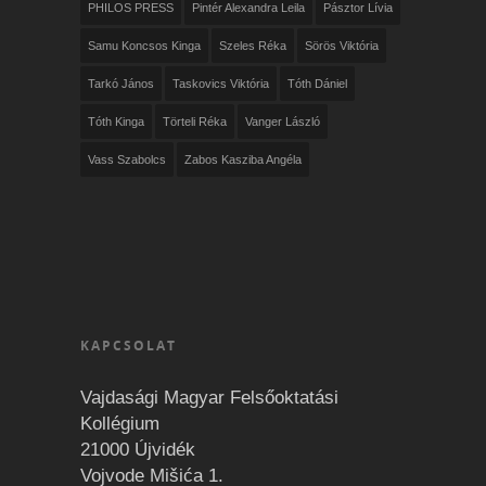
PHILOS PRESS
Pintér Alexandra Leila
Pásztor Lívia
Samu Koncsos Kinga
Szeles Réka
Sörös Viktória
Tarkó János
Taskovics Viktória
Tóth Dániel
Tóth Kinga
Törteli Réka
Vanger László
Vass Szabolcs
Zabos Kasziba Angéla
KAPCSOLAT
Vajdasági Magyar Felsőoktatási
Kollégium
21000 Újvidék
Vojvode Mišića 1.