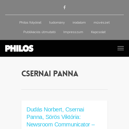
Philos folyóirat
tudomány
irodalom
művészet
Publikációs útmutató
Impresszum
Kapcsolat
Csernai Panna
Dudás Norbert, Csernai
Panna, Sörös Viktória:
Newsroom Communicator –