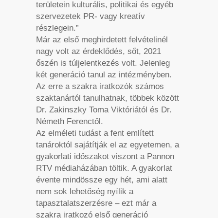
területein kulturális, politikai és egyéb
szervezetek PR- vagy kreatív
részlegein.”
Már az első meghirdetett felvételinél
nagy volt az érdeklődés, sőt, 2021
őszén is túljelentkezés volt. Jelenleg
két generáció tanul az intézményben.
Az erre a szakra iratkozók számos
szaktanártól tanulhatnak, többek között
Dr. Zakinszky Toma Viktóriától és Dr.
Németh Ferenctől.
Az elméleti tudást a fent említett
tanároktól sajátítják el az egyetemen, a
gyakorlati időszakot viszont a Pannon
RTV médiaházában töltik. A gyakorlat
évente mindössze egy hét, ami alatt
nem sok lehetőség nyílik a
tapasztalatszerzésre – ezt már a
szakra iratkozó első generáció