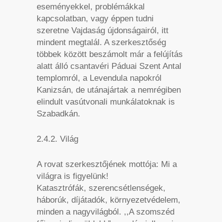
eseményekkel, problémákkal
kapcsolatban, vagy éppen tudni
szeretne Vajdaság újdonságairól, itt
mindent megtalál. A szerkesztőség
többek között beszámolt már a felújítás
alatt álló csantavéri Páduai Szent Antal
templomról, a Levendula napokról
Kanizsán, de utánajártak a nemrégiben
elindult vasútvonali munkálatoknak is
Szabadkán.
2.4.2. Világ
A rovat szerkesztőjének mottója: Mi a
világra is figyelünk!
Katasztrófák, szerencsétlenségek,
háborúk, díjátadók, környezetvédelem,
minden a nagyvilágból. ,,A szomszéd