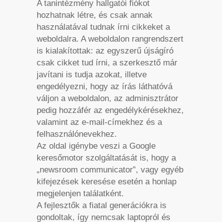
A tanintézmény hallgatói fiókot
hozhatnak létre, és csak annak
használatával tudnak írni cikkeket a
weboldalra. A weboldalon rangrendszert
is kialakítottak: az egyszerű újságíró
csak cikket tud írni, a szerkesztő már
javítani is tudja azokat, illetve
engedélyezni, hogy az írás láthatóvá
váljon a weboldalon, az adminisztrátor
pedig hozzáfér az engedélykérésekhez,
valamint az e-mail-címekhez és a
felhasználónevekhez.
Az oldal igénybe veszi a Google
keresőmotor szolgáltatását is, hogy a
„newsroom communicator”, vagy egyéb
kifejezések keresése esetén a honlap
megjelenjen találatként.
A fejlesztők a fiatal generációkra is
gondoltak, így nemcsak laptopról és