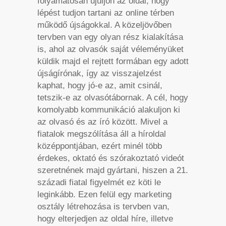
folyamatosan újuljon az oldal, hogy
lépést tudjon tartani az online térben
működő újságokkal. A közeljövőben
tervben van egy olyan rész kialakítása
is, ahol az olvasók saját véleményüket
küldik majd el rejtett formában egy adott
újságírónak, így az visszajelzést
kaphat, hogy jó-e az, amit csinál,
tetszik-e az olvasótábornak. A cél, hogy
komolyabb kommunikáció alakuljon ki
az olvasó és az író között. Mivel a
fiatalok megszólítása áll a híroldal
középpontjában, ezért minél több
érdekes, oktató és szórakoztató videót
szeretnének majd gyártani, hiszen a 21.
századi fiatal figyelmét ez köti le
leginkább. Ezen felül egy marketing
osztály létrehozása is tervben van,
hogy elterjedjen az oldal híre, illetve