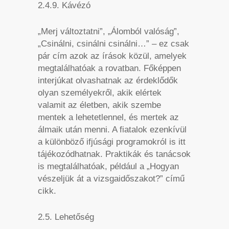
2.4.9. Kávézó
„Merj változtatni”, „Álomból valóság”,
„Csinálni, csinálni csinálni…” – ez csak
pár cím azok az írások közül, amelyek
megtalálhatóak a rovatban. Főképpen
interjúkat olvashatnak az érdeklődők
olyan személyekről, akik elértek
valamit az életben, akik szembe
mentek a lehetetlennel, és mertek az
álmaik után menni. A fiatalok ezenkívül
a különböző ifjúsági programokról is itt
tájékozódhatnak. Praktikák és tanácsok
is megtalálhatóak, például a „Hogyan
vészeljük át a vizsgaidőszakot?” című
cikk.
2.5. Lehetőség