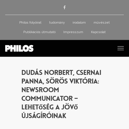
Philos folyóirat
tudomány
irodalom
művészet
Publikációs útmutató
Impresszum
Kapcsolat
Dudás Norbert, Csernai
Panna, Sörös Viktória:
Newsroom
Communicator –
lehetőség a jövő
újságíróinak