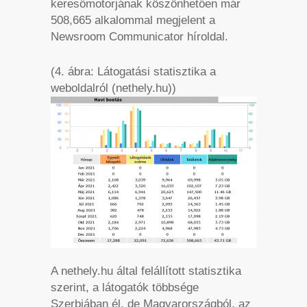
keresőmotorjának köszönhetően már
508,665 alkalommal megjelent a
Newsroom Communicator híroldal.
(4. ábra: Látogatási statisztika a
weboldalról (nethely.hu))
A nethely.hu által felállított statisztika
szerint, a látogatók többsége
Szerbiában él, de Magyarországból, az