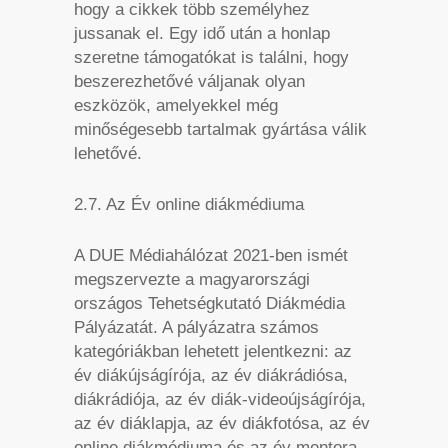
hogy a cikkek több személyhez
jussanak el. Egy idő után a honlap
szeretne támogatókat is találni, hogy
beszerezhetővé váljanak olyan
eszközök, amelyekkel még
minőségesebb tartalmak gyártása válik
lehetővé.
2.7. Az Év online diákmédiuma
A DUE Médiahálózat 2021-ben ismét
megszervezte a magyarországi
országos Tehetségkutató Diákmédia
Pályázatát. A pályázatra számos
kategóriákban lehetett jelentkezni: az
év diákújságírója, az év diákrádiósa,
diákrádiója, az év diák-videoújságírója,
az év diáklapja, az év diákfotósa, az év
online diákmédiuma és az év mentora