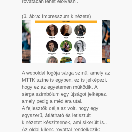
rovatában lehet elolvasni.
(3. ábra: Impresszum kinézete)
A weboldal logója sárga színű, amely az
MTTK színe is egyben, ez is jelképezi,
hogy ez az egyetemen működik. A
sárga szimbólum egy újságot jelképez,
amely pedig a médiára utal.
A fejlesztők célja az volt, hogy egy
egyszerű, átlátható és letisztult
kinézetet készítsenek, ami sikerült is..
Az oldal kilenc rovattal rendelkezik: