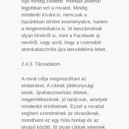
fűje mindig zöldebb” mondás jellemzi
legjobban ezt a rovatot. Mindig
mindenki kíváncsi, nemcsak a
hazánkban történt eseményekre, hanem
a tengerentúliakra is. Itt beszámolnak
olyan hírekről is, mint a Facebook új
nevéről, vagy arról, hogy a csernobili
atomkatasztrófa újra beszédtéma lehet.
2.4.3. Társadalom
A rovat célja megmozdítani az
embereket. A cikkek jótékonysági
estek, újrahasznosítási ötletek,
megemlékezések, jó tanácsok, amelyek
mindenkit érinthetnek. Ezzel a rovattal
segíteni szeretnének az olvasóknak,
mondhatni ez egy hída honlap és az
olvasó között. Itt olyan cikkek jelennek