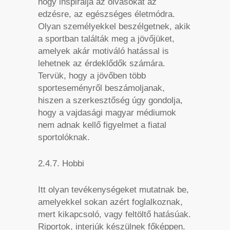
hogy inspirálja az olvasókat az
edzésre, az egészséges életmódra.
Olyan személyekkel beszélgetnek, akik
a sportban találták meg a jövőjüket,
amelyek akár motiváló hatással is
lehetnek az érdeklődők számára.
Tervük, hogy a jövőben több
sporteseményről beszámoljanak,
hiszen a szerkesztőség úgy gondolja,
hogy a vajdasági magyar médiumok
nem adnak kellő figyelmet a fiatal
sportolóknak.
2.4.7. Hobbi
Itt olyan tevékenységeket mutatnak be,
amelyekkel sokan azért foglalkoznak,
mert kikapcsoló, vagy feltöltő hatásúak.
Riportok, interjúk készülnek főképpen.