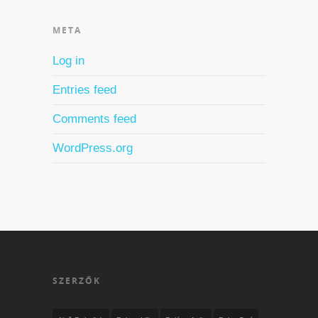
META
Log in
Entries feed
Comments feed
WordPress.org
SZERZŐK