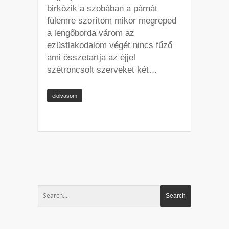
birkózik a szobában a párnát
fülemre szorítom mikor megreped
a lengőborda várom az
ezüstlakodalom végét nincs fűző
ami összetartja az éjjel
szétroncsolt szerveket két…
elolvasom