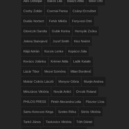
Aleš Debeljak
Bakos Lilla
Balázs Attila
Beke Ottó
Csehy Zoltán
Csernai Panna
Csányi Erzsébet
Dudás Norbert
Fehér Miklós
Fenyvesi Ottó
Gloviczki Sarolta
Gubik Korina
Hernyák Zsóka
Jelena Stanojević
Jozef Smith
Kiss Noémi
Klájó Adrián
Kocsis Lenke
Kopácsi Júlia
Kovács Jolánka
Krémer Attila
Ladik Katalin
Lázár Tibor
Mezei Szimóna
Milan Đorđević
Molnár Csikós László
Monyov Glória
Munjin Andrea
Mészáros Viktória
Novák Anikó
Orcsik Roland
PHILOS PRESS
Pintér Alexandra Leila
Pásztor Lívia
Samu Koncsos Kinga
Szeles Réka
Sörös Viktória
Tarkó János
Taskovics Viktória
Tóth Dániel