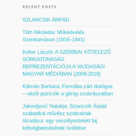
RECENT POSTS
SZLANCSIK ÁRPÁD
Tóth Nikoletta: Műkedvelés
Szenttamáson (1918–1941)
Kolter László: A SZERBIAI KÖTELEZŐ
SORKATONASÁG
REPREZENTÁCIÓJA A VAJDASÁGI
MAGYAR MÉDIÁBAN (2009-2019)
Kálmán Barbara: Formába zárt dialógus
– nézői pozíciók a görög szobrászatban
Jakovljević Natalija: Szlancsik Árpád
szabadkai művész szobrainak
lázadása: egy veszélyeztetett faj
kétségbeesésének üvöltése