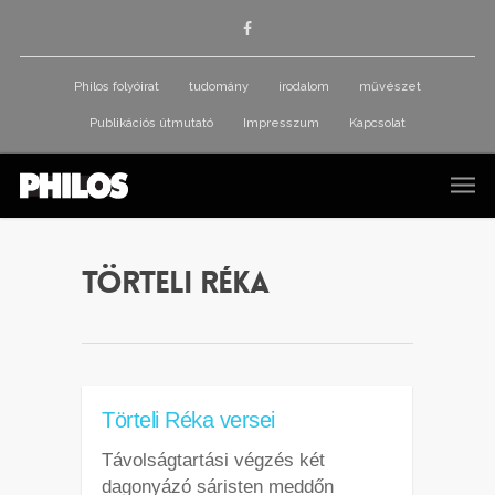
Philos folyóirat
tudomány
irodalom
művészet
Publikációs útmutató
Impresszum
Kapcsolat
Törteli Réka
Törteli Réka versei
Távolságtartási végzés két
dagonyázó sáristen meddőn