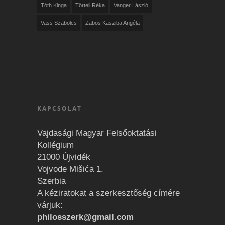
Tóth Kinga
Törteli Réka
Vanger László
Vass Szabolcs
Zabos Kasziba Angéla
KAPCSOLAT
Vajdasági Magyar Felsőoktatási
Kollégium
21000 Újvidék
Vojvode Mišića 1.
Szerbia
A kéziratokat a szerkesztőség címére
várjuk:
philosszerk@gmail.com