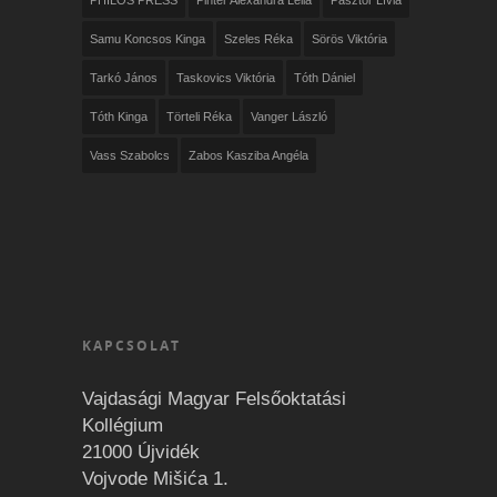
PHILOS PRESS
Pintér Alexandra Leila
Pásztor Lívia
Samu Koncsos Kinga
Szeles Réka
Sörös Viktória
Tarkó János
Taskovics Viktória
Tóth Dániel
Tóth Kinga
Törteli Réka
Vanger László
Vass Szabolcs
Zabos Kasziba Angéla
KAPCSOLAT
Vajdasági Magyar Felsőoktatási
Kollégium
21000 Újvidék
Vojvode Mišića 1.