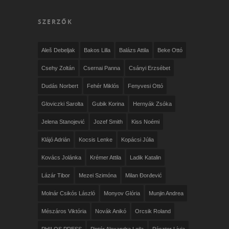
SZERZŐK
Aleš Debeljak
Bakos Lilla
Balázs Attila
Beke Ottó
Csehy Zoltán
Csernai Panna
Csányi Erzsébet
Dudás Norbert
Fehér Miklós
Fenyvesi Ottó
Gloviczki Sarolta
Gubik Korina
Hernyák Zsóka
Jelena Stanojević
Jozef Smith
Kiss Noémi
Klájó Adrián
Kocsis Lenke
Kopácsi Júlia
Kovács Jolánka
Krémer Attila
Ladik Katalin
Lázár Tibor
Mezei Szimóna
Milan Đorđević
Molnár Csikós László
Monyov Glória
Munjin Andrea
Mészáros Viktória
Novák Anikó
Orcsik Roland