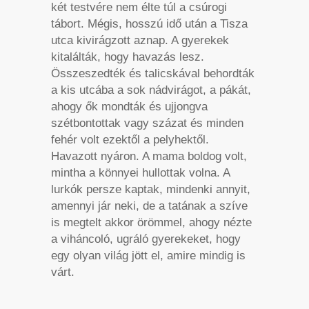
két testvére nem élte túl a csúrogi
tábort. Mégis, hosszú idő után a Tisza
utca kivirágzott aznap. A gyerekek
kitalálták, hogy havazás lesz.
Összeszedték és talicskával behordták
a kis utcába a sok nádvirágot, a pákát,
ahogy ők mondták és ujjongva
szétbontottak vagy százat és minden
fehér volt ezektől a pelyhektől.
Havazott nyáron. A mama boldog volt,
mintha a könnyei hullottak volna. A
lurkók persze kaptak, mindenki annyit,
amennyi jár neki, de a tatának a szíve
is megtelt akkor örömmel, ahogy nézte
a viháncoló, ugráló gyerekeket, hogy
egy olyan világ jött el, amire mindig is
várt.