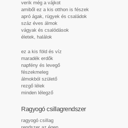
verik még a vájkot
amiből ez a kis otthon is fészek
apró ágak, rügyek és családok
száz éves álmok
vágyak és csalódások
életek, halálok
ez a kis föld és víz
maradék erdők
napfény és levegő
fészekmeleg
álmokból születő
rezgő lélek
minden lélegző
Ragyogó csillagrendszer
ragyogó csillag
rendszer az égen