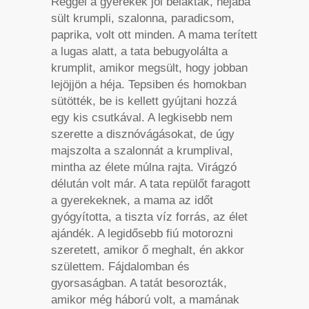
Reggel a gyerekek jól belaktak, héjába
sült krumpli, szalonna, paradicsom,
paprika, volt ott minden. A mama terített
a lugas alatt, a tata bebugyolálta a
krumplit, amikor megsült, hogy jobban
lejöjjön a héja. Tepsiben és homokban
sütötték, be is kellett gyújtani hozzá
egy kis csutkával. A legkisebb nem
szerette a disznóvágásokat, de úgy
majszolta a szalonnát a krumplival,
mintha az élete múlna rajta. Virágzó
délután volt már. A tata repülőt faragott
a gyerekeknek, a mama az időt
gyógyította, a tiszta víz forrás, az élet
ajándék. A legidősebb fiú motorozni
szeretett, amikor ő meghalt, én akkor
születtem. Fájdalomban és
gyorsaságban. A tatát besorozták,
amikor még háború volt, a mamának