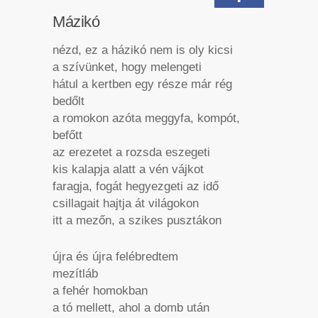
Mázikó
nézd, ez a házikó nem is oly kicsi
a szívünket, hogy melengeti
hátul a kertben egy része már rég
bedőlt
a romokon azóta meggyfa, kompót,
befőtt
az erezetet a rozsda eszegeti
kis kalapja alatt a vén vájkot
faragja, fogát hegyezgeti az idő
csillagait hajtja át világokon
itt a mezőn, a szikes pusztákon
újra és újra felébredtem
mezítláb
a fehér homokban
a tó mellett, ahol a domb után