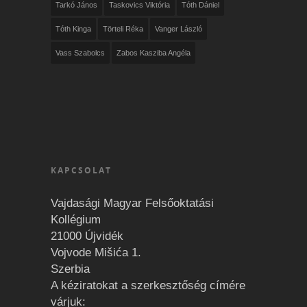
Tarkó János
Taskovics Viktória
Tóth Dániel
Tóth Kinga
Törteli Réka
Vanger László
Vass Szabolcs
Zabos Kasziba Angéla
KAPCSOLAT
Vajdasági Magyar Felsőoktatási
Kollégium
21000 Újvidék
Vojvode Mišića 1.
Szerbia
A kéziratokat a szerkesztőség címére
várjuk: