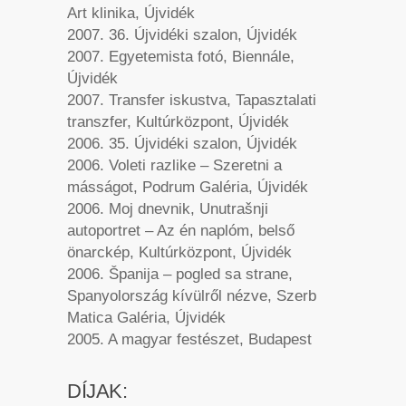
Art klinika, Újvidék
2007. 36. Újvidéki szalon, Újvidék
2007. Egyetemista fotó, Biennále,
Újvidék
2007. Transfer iskustva, Tapasztalati
transzfer, Kultúrközpont, Újvidék
2006. 35. Újvidéki szalon, Újvidék
2006. Voleti razlike – Szeretni a
másságot, Podrum Galéria, Újvidék
2006. Moj dnevnik, Unutrašnji
autoportret – Az én naplóm, belső
önarckép, Kultúrközpont, Újvidék
2006. Španija – pogled sa strane,
Spanyolország kívülről nézve, Szerb
Matica Galéria, Újvidék
2005. A magyar festészet, Budapest
DÍJAK: