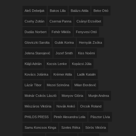
Aleš Debeljak
Bakos Lilla
Balázs Attila
Beke Ottó
Csehy Zoltán
Csernai Panna
Csányi Erzsébet
Dudás Norbert
Fehér Miklós
Fenyvesi Ottó
Gloviczki Sarolta
Gubik Korina
Hernyák Zsóka
Jelena Stanojević
Jozef Smith
Kiss Noémi
Klájó Adrián
Kocsis Lenke
Kopácsi Júlia
Kovács Jolánka
Krémer Attila
Ladik Katalin
Lázár Tibor
Mezei Szimóna
Milan Đorđević
Molnár Csikós László
Monyov Glória
Munjin Andrea
Mészáros Viktória
Novák Anikó
Orcsik Roland
PHILOS PRESS
Pintér Alexandra Leila
Pásztor Lívia
Samu Koncsos Kinga
Szeles Réka
Sörös Viktória