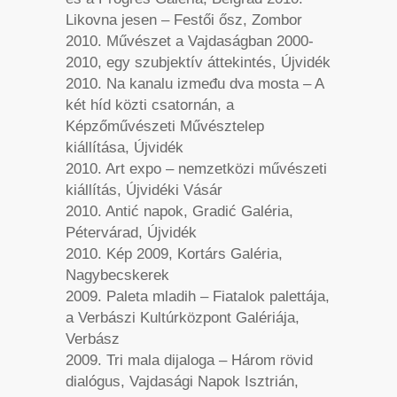
Likovna jesen – Festői ősz, Zombor
2010. Művészet a Vajdaságban 2000-
2010, egy szubjektív áttekintés, Újvidék
2010. Na kanalu između dva mosta – A
két híd közti csatornán, a
Képzőművészeti Művésztelep
kiállítása, Újvidék
2010. Art expo – nemzetközi művészeti
kiállítás, Újvidéki Vásár
2010. Antić napok, Gradić Galéria,
Pétervárad, Újvidék
2010. Kép 2009, Kortárs Galéria,
Nagybecskerek
2009. Paleta mladih – Fiatalok palettája,
a Verbászi Kultúrközpont Galériája,
Verbász
2009. Tri mala dijaloga – Három rövid
dialógus, Vajdasági Napok Isztrián,