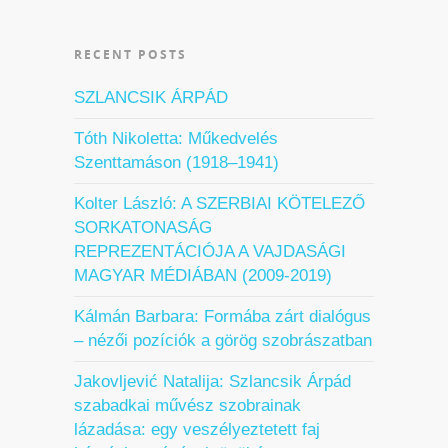
RECENT POSTS
SZLANCSIK ÁRPÁD
Tóth Nikoletta: Műkedvelés
Szenttamáson (1918–1941)
Kolter László: A SZERBIAI KÖTELEZŐ
SORKATONASÁG
REPREZENTÁCIÓJA A VAJDASÁGI
MAGYAR MÉDIÁBAN (2009-2019)
Kálmán Barbara: Formába zárt dialógus
– nézői pozíciók a görög szobrászatban
Jakovljević Natalija: Szlancsik Árpád
szabadkai művész szobrainak
lázadása: egy veszélyeztetett faj