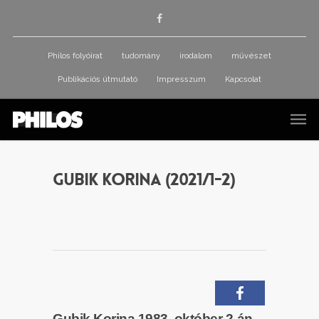
Philos folyóirat
tudomány
irodalom
művészet
Publikációs útmutató
Impresszum
Kapcsolat
Gubik Korina (2021/1-2)
Gubik Korina 1983. október 2-án