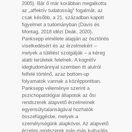
2005). Bár ő már korábban megalkotta
az „affektív tudatosság” fogalmát, az
csak később, a 21. században kapott
figyelmet a tudományban (Davis és
Montag, 2018 idézi Deák, 2020).
Panksepp elmélete alapján az ösztönös
viselkedésért és az érzelmekért –
melyek a túlélést szolgálják – a kéreg
alatti területek felelnek. A kognitív
idegtudománnyal szemben itt alulról
felfelé történő, azaz bottom-up
folyamatok vannak a középpontban.
Panksepp véleménye szerint a
pszichopatológiai állapotok az ősi
rendszerek alapvető érzelmeinek
egyensúlytalanságával hozhatók
összefüggésbe, melyek a
személyiségünk alapkövei. Az alapvető
érzelmi rendszerek más-más kulturális