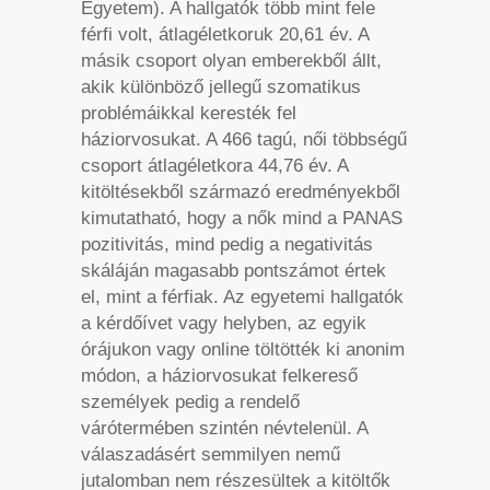
Egyetem). A hallgatók több mint fele
férfi volt, átlagéletkoruk 20,61 év. A
másik csoport olyan emberekből állt,
akik különböző jellegű szomatikus
problémáikkal keresték fel
háziorvosukat. A 466 tagú, női többségű
csoport átlagéletkora 44,76 év. A
kitöltésekből származó eredményekből
kimutatható, hogy a nők mind a PANAS
pozitivitás, mind pedig a negativitás
skáláján magasabb pontszámot értek
el, mint a férfiak. Az egyetemi hallgatók
a kérdőívet vagy helyben, az egyik
órájukon vagy online töltötték ki anonim
módon, a háziorvosukat felkereső
személyek pedig a rendelő
várótermében szintén névtelenül. A
válaszadásért semmilyen nemű
jutalomban nem részesültek a kitöltők