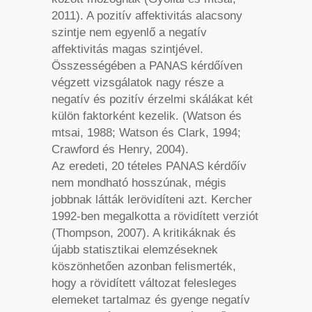
2011). A pozitív affektivitás alacsony
szintje nem egyenlő a negatív
affektivitás magas szintjével.
Összességében a PANAS kérdőíven
végzett vizsgálatok nagy része a
negatív és pozitív érzelmi skálákat két
külön faktorként kezelik. (Watson és
mtsai, 1988; Watson és Clark, 1994;
Crawford és Henry, 2004).
Az eredeti, 20 tételes PANAS kérdőív
nem mondható hosszúnak, mégis
jobbnak látták lerövidíteni azt. Kercher
1992-ben megalkotta a rövidített verziót
(Thompson, 2007). A kritikáknak és
újabb statisztikai elemzéseknek
köszönhetően azonban felismerték,
hogy a rövidített változat felesleges
elemeket tartalmaz és gyenge negatív