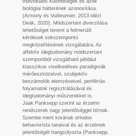
individuális különbségek és azok
biológiai hátterének azonosítása.
(Armony és Vuilleumier, 2013 idézi
Deák, 2020). Módszertani diverzitása
lehetőséget teremt a felmerülő
kérdések sokszempontú
megközelítésének vizsgálatára. Az
affektív idegtudomány módszertani
szempontból vizsgálható például
klasszikus viselkedéses paradigmák
mérőeszközeivel, szubjektív
beszámolók elemzéseivel, perifériás
folyamatok regisztrálásával és
idegtudományi műszerekkel is.
Jaak Panksepp szerint az érzelmi
rendszerek nagy jelentőséggel bírnak.
Szembe ment korának ortodox
behaviorista tanaival és az érzelmek
jelentőségét hangsúlyozta (Panksepp,