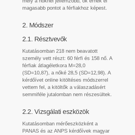
mely a nőknél jellemzőbb, ők érnek el
magasabb pontot a férfiakhoz képest.
2. Módszer
2.1. Résztvevők
Kutatásomban 218 nem beavatott
személy vett részt: 60 férfi és 158 nő. A
férfiak átlagéletkora M=28,0
(SD=10,87), a nőké 28,5 (SD=12,98). A
kérdőívet online kitöltéses módszerrel
vettem fel, a kitöltők a válaszadásért
semmiféle jutalomban nem részesültek.
2.2. Vizsgálati eszközök
Kutatásomban mérőeszközként a
PANAS és az ANPS kérdőívek magyar