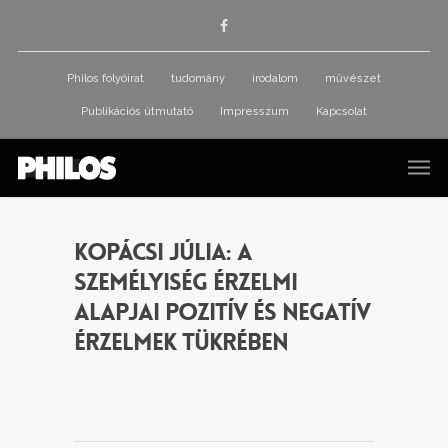
Philos folyóirat
tudomány
irodalom
művészet
Publikációs útmutató
Impresszum
Kapcsolat
Kopácsi Júlia: A
személyiség érzelmi
alapjai pozitív és negatív
érzelmek tükrében