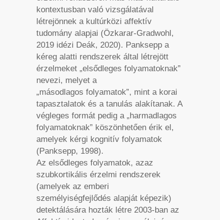
kontextusban való vizsgálatával
létrejönnek a kultúrközi affektív
tudomány alapjai (Özkarar-Gradwohl,
2019 idézi Deák, 2020). Panksepp a
kéreg alatti rendszerek által létrejött
érzelmeket „elsődleges folyamatoknak”
nevezi, melyet a
„másodlagos folyamatok”, mint a korai
tapasztalatok és a tanulás alakítanak. A
végleges formát pedig a „harmadlagos
folyamatoknak” köszönhetően érik el,
amelyek kérgi kognitív folyamatok
(Panksepp, 1998).
Az elsődleges folyamatok, azaz
szubkortikális érzelmi rendszerek
(amelyek az emberi
személyiségfejlődés alapját képezik)
detektálására hozták létre 2003-ban az