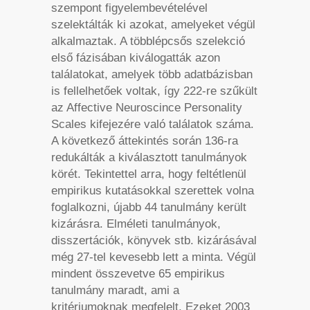
szempont figyelembevételével
szelektálták ki azokat, amelyeket végül
alkalmaztak. A többlépcsős szelekció
első fázisában kiválogatták azon
találatokat, amelyek több adatbázisban
is fellelhetőek voltak, így 222-re szűkült
az Affective Neuroscince Personality
Scales kifejezére való találatok száma.
A következő áttekintés során 136-ra
redukálták a kiválasztott tanulmányok
körét. Tekintettel arra, hogy feltétlenül
empirikus kutatásokkal szerettek volna
foglalkozni, újabb 44 tanulmány került
kizárásra. Elméleti tanulmányok,
disszertációk, könyvek stb. kizárásával
még 27-tel kevesebb lett a minta. Végül
mindent összevetve 65 empirikus
tanulmány maradt, ami a
kritériumoknak megfelelt. Ezeket 2003