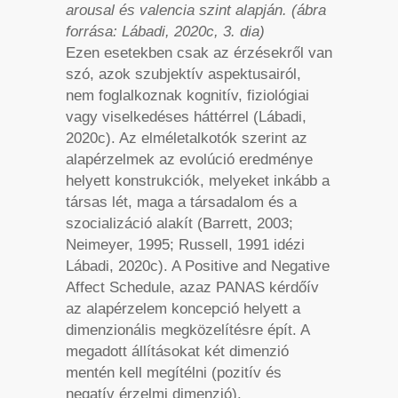
arousal és valencia szint alapján. (ábra
forrása: Lábadi, 2020c, 3. dia)
Ezen esetekben csak az érzésekről van
szó, azok szubjektív aspektusairól,
nem foglalkoznak kognitív, fiziológiai
vagy viselkedéses háttérrel (Lábadi,
2020c). Az elméletalkotók szerint az
alapérzelmek az evolúció eredménye
helyett konstrukciók, melyeket inkább a
társas lét, maga a társadalom és a
szocializáció alakít (Barrett, 2003;
Neimeyer, 1995; Russell, 1991 idézi
Lábadi, 2020c). A Positive and Negative
Affect Schedule, azaz PANAS kérdőív
az alapérzelem koncepció helyett a
dimenzionális megközelítésre épít. A
megadott állításokat két dimenzió
mentén kell megítélni (pozitív és
negatív érzelmi dimenzió).