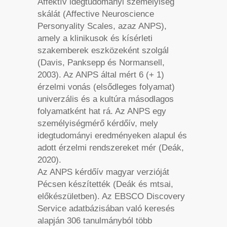
Affektív idegtudományi személyiség
skálát (Affective Neuroscience
Personyality Scales, azaz ANPS),
amely a klinikusok és kísérleti
szakemberek eszközeként szolgál
(Davis, Panksepp és Normansell,
2003). Az ANPS által mért 6 (+ 1)
érzelmi vonás (elsődleges folyamat)
univerzális és a kultúra másodlagos
folyamatként hat rá. Az ANPS egy
személyiségmérő kérdőív, mely
idegtudományi eredményeken alapul és
adott érzelmi rendszereket mér (Deák,
2020).
Az ANPS kérdőív magyar verzióját
Pécsen készítették (Deák és mtsai,
előkészületben). Az EBSCO Discovery
Service adatbázisában való keresés
alapján 306 tanulmányból több