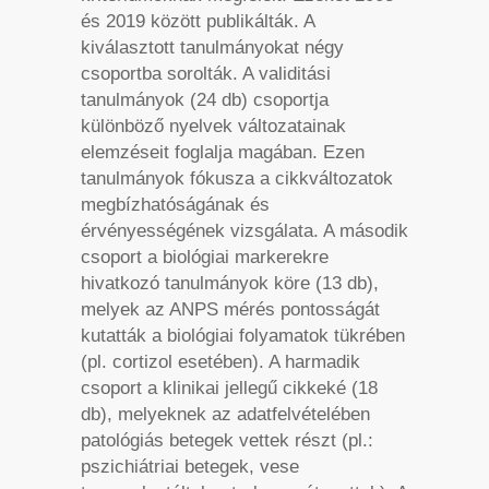
és 2019 között publikálták. A
kiválasztott tanulmányokat négy
csoportba sorolták. A validitási
tanulmányok (24 db) csoportja
különböző nyelvek változatainak
elemzéseit foglalja magában. Ezen
tanulmányok fókusza a cikkváltozatok
megbízhatóságának és
érvényességének vizsgálata. A második
csoport a biológiai markerekre
hivatkozó tanulmányok köre (13 db),
melyek az ANPS mérés pontosságát
kutatták a biológiai folyamatok tükrében
(pl. cortizol esetében). A harmadik
csoport a klinikai jellegű cikkeké (18
db), melyeknek az adatfelvételében
patológiás betegek vettek részt (pl.:
pszichiátriai betegek, vese