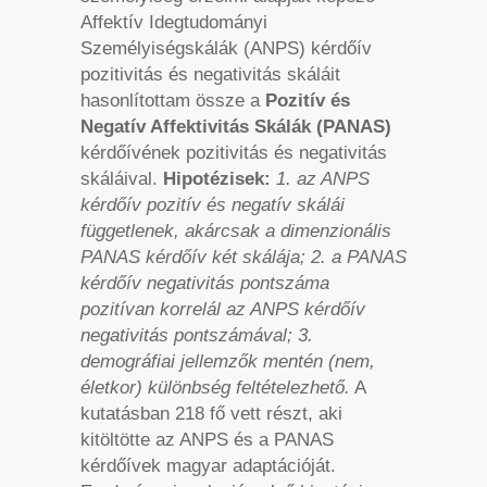
Affektív Idegtudományi
Személyiségskálák (ANPS) kérdőív
pozitivitás és negativitás skáláit
hasonlítottam össze a
Pozitív és
Negatív Affektivitás Skálák (PANAS)
kérdőívének pozitivitás és negativitás
skáláival.
Hipotézisek:
1. az ANPS
kérdőív pozitív és negatív skálái
függetlenek, akárcsak a dimenzionális
PANAS kérdőív két skálája; 2. a PANAS
kérdőív negativitás pontszáma
pozitívan korrelál az ANPS kérdőív
negativitás pontszámával; 3.
demográfiai jellemzők mentén (nem,
életkor) különbség feltételezhető.
A
kutatásban 218 fő vett részt, aki
kitöltötte az ANPS és a PANAS
kérdőívek magyar adaptációját.