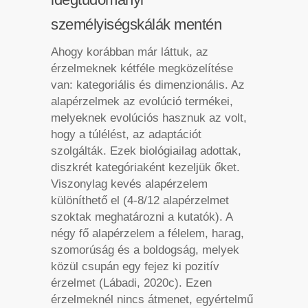
személyiségskálák mentén
Ahogy korábban már láttuk, az
érzelmeknek kétféle megközelítése
van: kategoriális és dimenzionális. Az
alapérzelmek az evolúció termékei,
melyeknek evolúciós hasznuk az volt,
hogy a túlélést, az adaptációt
szolgálták. Ezek biológiailag adottak,
diszkrét kategóriaként kezeljük őket.
Viszonylag kevés alapérzelem
különíthető el (4-8/12 alapérzelmet
szoktak meghatározni a kutatók). A
négy fő alapérzelem a félelem, harag,
szomorúság és a boldogság, melyek
közül csupán egy fejez ki pozitív
érzelmet (Lábadi, 2020c). Ezen
érzelmeknél nincs átmenet, egyértelmű