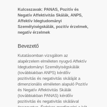
Kulcsszavak: PANAS, Pozitív és
Negatív Affektivitás Skálák, ANPS,
Affektív Idegtudományi
Személyiségskálák, pozitív érzelmek,
negatív érzelmek
Bevezető
Kutatásomban vizsgálom az
alapérzelem elméleten nyugvó Affektív
Idegtudományi Személyiségskálák
(továbbiakban ANPS) kérdőív
pozitivitás és negativitás skáláját a
dimenzionális elméleten alapuló Pozitív
és Negatív Affektivitás Skálák
(továbbiakban PANAS) kérdőív
pozitivitás és negativitás skáláival