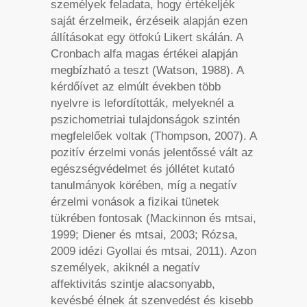
személyek feladata, hogy értékeljék
saját érzelmeik, érzéseik alapján ezen
állításokat egy ötfokú Likert skálán. A
Cronbach alfa magas értékei alapján
megbízható a teszt (Watson, 1988). A
kérdőívet az elmúlt években több
nyelvre is lefordították, melyeknél a
pszichometriai tulajdonságok szintén
megfelelőek voltak (Thompson, 2007). A
pozitív érzelmi vonás jelentőssé vált az
egészségvédelmet és jóllétet kutató
tanulmányok körében, míg a negatív
érzelmi vonások a fizikai tünetek
tükrében fontosak (Mackinnon és mtsai,
1999; Diener és mtsai, 2003; Rózsa,
2009 idézi Gyollai és mtsai, 2011). Azon
személyek, akiknél a negatív
affektivitás szintje alacsonyabb,
kevésbé élnek át szenvedést és kisebb