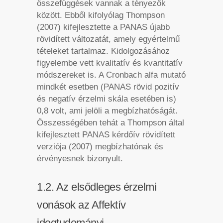
összefüggések vannak a tényezők
között. Ebből kifolyólag Thompson
(2007) kifejlesztette a PANAS újabb
rövidített változatát, amely egyértelmű
tételeket tartalmaz. Kidolgozásához
figyelembe vett kvalitatív és kvantitatív
módszereket is. A Cronbach alfa mutató
mindkét esetben (PANAS rövid pozitív
és negatív érzelmi skála esetében is)
0,8 volt, ami jelöli a megbízhatóságát.
Összességében tehát a Thompson által
kifejlesztett PANAS kérdőív rövidített
verziója (2007) megbízhatónak és
érvényesnek bizonyult.
1.2. Az elsődleges érzelmi
vonások az Affektív
idegtudományi