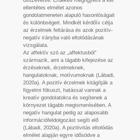
összevetve. Érdekes megfigyelni a két
ellentétes elmélet azonos
gondolatmeneten alapuló hasonlóságait
és különbségeit. Mindkét kérdőív célja
az érzelmek feltárása és azok pozitív-
negatív irányba való eltolódásának
vizsgálata.
Az affektív szó az „affektusból”
származik, ami a tágabb kifejezése az
érzéseknek, érzelmeknek,
hangulatoknak, motívumoknak (Lábadi,
2020a). A pozitív érzelmek kitágítják a
figyelmi fókuszt, hatással vannak a
kreatív gondolatokra és segítenek a
környezet tágabb megismerésében. A
negatív hangulat pedig az alaposabb
információfeldolgozást segíti elő
(Lábadi, 2020a). A pozitivitás eltolódás
elmélet alapján egyre idősödve a