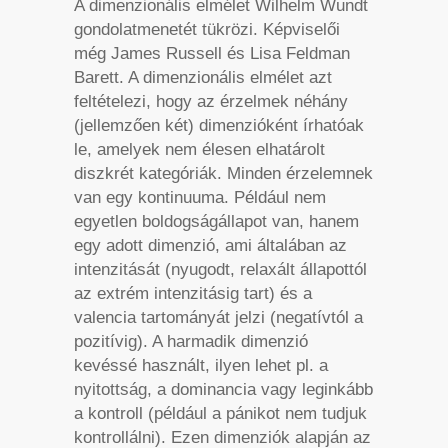
A dimenzionális elmélet Wilhelm Wundt
gondolatmenetét tükrözi. Képviselői
még James Russell és Lisa Feldman
Barett. A dimenzionális elmélet azt
feltételezi, hogy az érzelmek néhány
(jellemzően két) dimenzióként írhatóak
le, amelyek nem élesen elhatárolt
diszkrét kategóriák. Minden érzelemnek
van egy kontinuuma. Például nem
egyetlen boldogságállapot van, hanem
egy adott dimenzió, ami általában az
intenzitását (nyugodt, relaxált állapottól
az extrém intenzitásig tart) és a
valencia tartományát jelzi (negatívtól a
pozitívig). A harmadik dimenzió
kevéssé használt, ilyen lehet pl. a
nyitottság, a dominancia vagy leginkább
a kontroll (például a pánikot nem tudjuk
kontrollálni). Ezen dimenziók alapján az