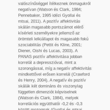
valószínűséggel ítélkeznek önmagukról
negatívan (Watson és Clark, 1984;
Pennebaker, 1995 idézi Gyollai és
mtsai, 2011). A pozitív affektivitás
skálán magasabb pontszámot elérő
kísérleti személyekre jellemző az
örömteli lelkiállapot és magasabb fokú
szociabilitás (Pettit és Kline, 2001;
Diener, Oishi és Lucas, 2003). A
PANAS pozitív affektivitása jobban
korrelál a depresszióval, mint a
szorongással, míg a negatív affektivitás
mindkettővel erősen korrelál (Crawford
és Henry, 2004). A negatív és pozitív
skálák két domináns és viszonylag
független dimenziót képviselnek
(Watson és Clark, 1984), melyek
korrelációs együtthatói -0,2 és -0,3
között mozognak (Gyollai és mtsai,