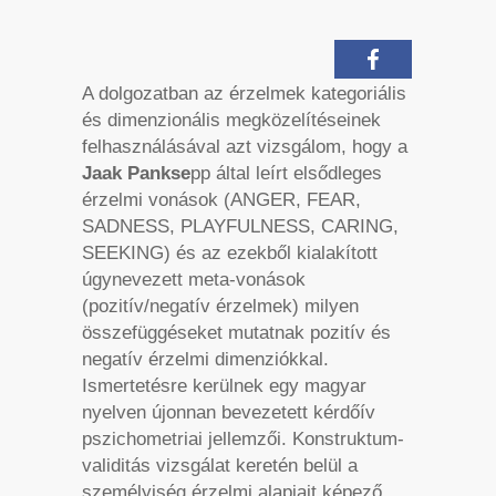
A dolgozatban az érzelmek kategoriális
és dimenzionális megközelítéseinek
felhasználásával azt vizsgálom, hogy a
Jaak Pankse
pp által leírt elsődleges
érzelmi vonások (ANGER, FEAR,
SADNESS, PLAYFULNESS, CARING,
SEEKING) és az ezekből kialakított
úgynevezett meta-vonások
(pozitív/negatív érzelmek) milyen
összefüggéseket mutatnak pozitív és
negatív érzelmi dimenziókkal.
Ismertetésre kerülnek egy magyar
nyelven újonnan bevezetett kérdőív
pszichometriai jellemzői. Konstruktum-
validitás vizsgálat keretén belül a
személyiség érzelmi alapjait képező