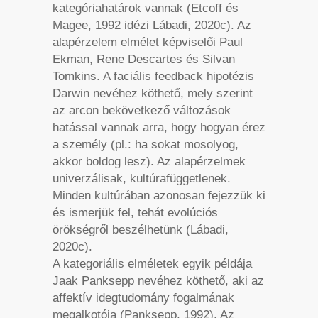
kategóriahatárok vannak (Etcoff és
Magee, 1992 idézi Lábadi, 2020c). Az
alapérzelem elmélet képviselői Paul
Ekman, Rene Descartes és Silvan
Tomkins. A faciális feedback hipotézis
Darwin nevéhez köthető, mely szerint
az arcon bekövetkező változások
hatással vannak arra, hogy hogyan érez
a személy (pl.: ha sokat mosolyog,
akkor boldog lesz). Az alapérzelmek
univerzálisak, kultúrafüggetlenek.
Minden kultúrában azonosan fejezzük ki
és ismerjük fel, tehát evolúciós
örökségről beszélhetünk (Lábadi,
2020c).
A kategoriális elméletek egyik példája
Jaak Panksepp nevéhez köthető, aki az
affektív idegtudomány fogalmának
megalkotója (Panksepp, 1992). Az