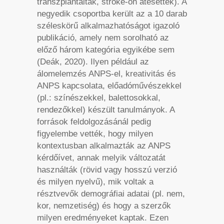
transzplantáltak, stroke-on átesettek). A
negyedik csoportba került az a 10 darab
széleskörű alkalmazhatóságot igazoló
publikáció, amely nem sorolható az
előző három kategória egyikébe sem
(Deák, 2020). Ilyen például az
álomelemzés ANPS-el, kreativitás és
ANPS kapcsolata, előadóművészekkel
(pl.: színészekkel, balettosokkal,
rendezőkkel) készült tanulmányok. A
források feldolgozásánál pedig
figyelembe vették, hogy milyen
kontextusban alkalmazták az ANPS
kérdőívet, annak melyik változatát
használták (rövid vagy hosszú verzió
és milyen nyelvű), mik voltak a
résztvevők demográfiai adatai (pl. nem,
kor, nemzetiség) és hogy a szerzők
milyen eredményeket kaptak. Ezen