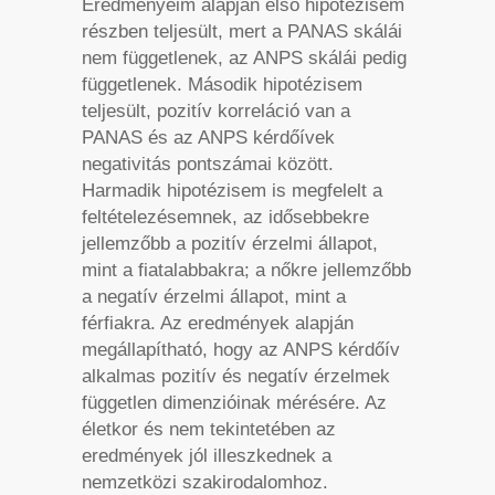
Eredményeim alapján első hipotézisem
részben teljesült, mert a PANAS skálái
nem függetlenek, az ANPS skálái pedig
függetlenek. Második hipotézisem
teljesült, pozitív korreláció van a
PANAS és az ANPS kérdőívek
negativitás pontszámai között.
Harmadik hipotézisem is megfelelt a
feltételezésemnek, az idősebbekre
jellemzőbb a pozitív érzelmi állapot,
mint a fiatalabbakra; a nőkre jellemzőbb
a negatív érzelmi állapot, mint a
férfiakra. Az eredmények alapján
megállapítható, hogy az ANPS kérdőív
alkalmas pozitív és negatív érzelmek
független dimenzióinak mérésére. Az
életkor és nem tekintetében az
eredmények jól illeszkednek a
nemzetközi szakirodalomhoz.