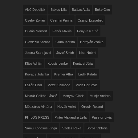
Aleš Debeljak
Bakos Lilla
Balázs Attila
Beke Ottó
Csehy Zoltán
Csernai Panna
Csányi Erzsébet
Dudás Norbert
Fehér Miklós
Fenyvesi Ottó
Gloviczki Sarolta
Gubik Korina
Hernyák Zsóka
Jelena Stanojević
Jozef Smith
Kiss Noémi
Klájó Adrián
Kocsis Lenke
Kopácsi Júlia
Kovács Jolánka
Krémer Attila
Ladik Katalin
Lázár Tibor
Mezei Szimóna
Milan Đorđević
Molnár Csikós László
Monyov Glória
Munjin Andrea
Mészáros Viktória
Novák Anikó
Orcsik Roland
PHILOS PRESS
Pintér Alexandra Leila
Pásztor Lívia
Samu Koncsos Kinga
Szeles Réka
Sörös Viktória