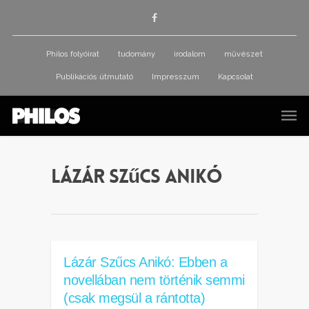
Philos folyóirat
tudomány
irodalom
művészet
Publikációs útmutató
Impresszum
Kapcsolat
Lázár Szűcs Anikó
Lázár Szűcs Anikó: Ebben a
novellában nem történik semmi
(csak megsül a rántotta)