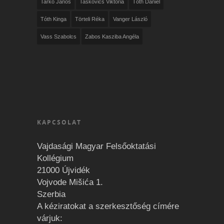
Tarkó János
Taskovics Viktória
Tóth Dániel
Tóth Kinga
Törteli Réka
Vanger László
Vass Szabolcs
Zabos Kasziba Angéla
KAPCSOLAT
Vajdasági Magyar Felsőoktatási
Kollégium
21000 Újvidék
Vojvode Mišića 1.
Szerbia
A kéziratokat a szerkesztőség címére
várjuk: