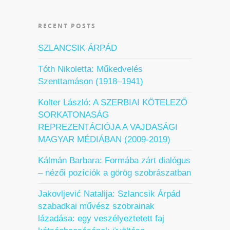
RECENT POSTS
SZLANCSIK ÁRPÁD
Tóth Nikoletta: Műkedvelés
Szenttamáson (1918–1941)
Kolter László: A SZERBIAI KÖTELEZŐ
SORKATONASÁG
REPREZENTÁCIÓJA A VAJDASÁGI
MAGYAR MÉDIÁBAN (2009-2019)
Kálmán Barbara: Formába zárt dialógus
– nézői pozíciók a görög szobrászatban
Jakovljević Natalija: Szlancsik Árpád
szabadkai művész szobrainak
lázadása: egy veszélyeztetett faj