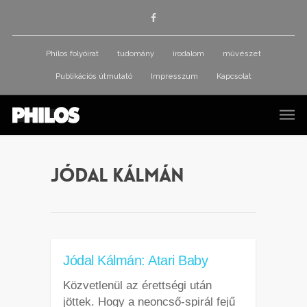
Philos folyóirat
tudomány
irodalom
művészet
Publikációs útmutató
Impresszum
Kapcsolat
Jódal Kálmán
Jódal Kálmán: Atari Baby
Közvetlenül az érettségi után
jöttek. Hogy a neoncső-spirál fejű