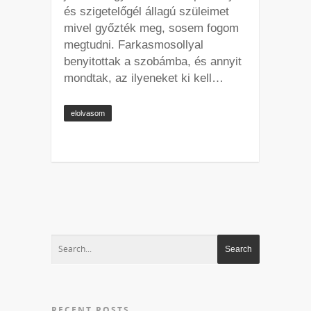
és szigetelőgél állagú szüleimet
mivel győzték meg, sosem fogom
megtudni. Farkasmosollyal
benyitottak a szobámba, és annyit
mondtak, az ilyeneket ki kell…
elolvasom
RECENT POSTS