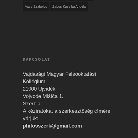
Vass Szabolcs
Zabos Kasziba Angéla
KAPCSOLAT
Vajdasági Magyar Felsőoktatási
Kollégium
21000 Újvidék
Vojvode Mišića 1.
Szerbia
A kéziratokat a szerkesztőség címére
várjuk:
philosszerk@gmail.com