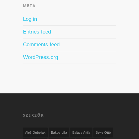
META
Log in
Entries feed
Comments feed
WordPress.org
SZERZŐK
Aleš Debeljak
Bakos Lilla
Balázs Attila
Beke Ottó