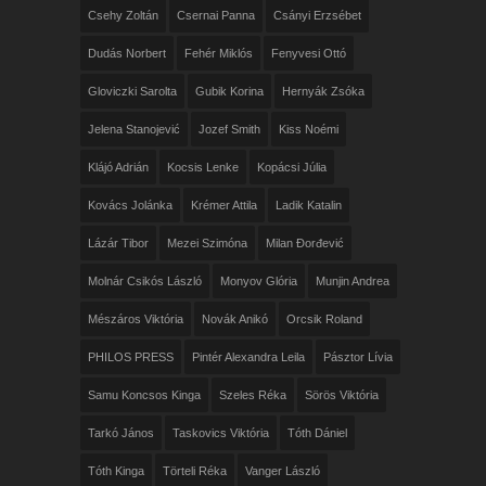
Csehy Zoltán
Csernai Panna
Csányi Erzsébet
Dudás Norbert
Fehér Miklós
Fenyvesi Ottó
Gloviczki Sarolta
Gubik Korina
Hernyák Zsóka
Jelena Stanojević
Jozef Smith
Kiss Noémi
Klájó Adrián
Kocsis Lenke
Kopácsi Júlia
Kovács Jolánka
Krémer Attila
Ladik Katalin
Lázár Tibor
Mezei Szimóna
Milan Đorđević
Molnár Csikós László
Monyov Glória
Munjin Andrea
Mészáros Viktória
Novák Anikó
Orcsik Roland
PHILOS PRESS
Pintér Alexandra Leila
Pásztor Lívia
Samu Koncsos Kinga
Szeles Réka
Sörös Viktória
Tarkó János
Taskovics Viktória
Tóth Dániel
Tóth Kinga
Törteli Réka
Vanger László