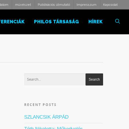
odalom
művészet
Publikációs útmutató
Impresszum
Kapcsolat
FERENCIÁK
PHILOS TÁRSASÁG
HÍREK
RECENT POSTS
SZLANCSIK ÁRPÁD
Tóth Nikoletta: Műkedvelés