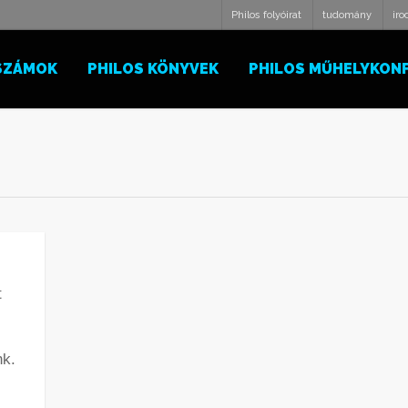
Philos folyóirat
tudomány
ir
SZÁMOK
PHILOS KÖNYVEK
PHILOS MŰHELYKON
t
nk.