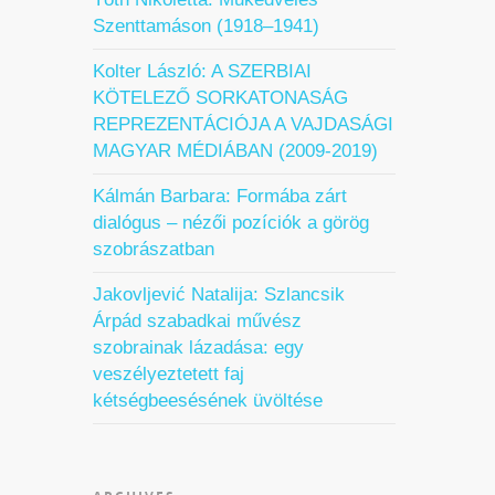
Szenttamáson (1918–1941)
Kolter László: A SZERBIAI
KÖTELEZŐ SORKATONASÁG
REPREZENTÁCIÓJA A VAJDASÁGI
MAGYAR MÉDIÁBAN (2009-2019)
Kálmán Barbara: Formába zárt
dialógus – nézői pozíciók a görög
szobrászatban
Jakovljević Natalija: Szlancsik
Árpád szabadkai művész
szobrainak lázadása: egy
veszélyeztetett faj
kétségbeesésének üvöltése