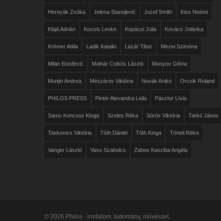
Hernyák Zsóka
Jelena Stanojević
Jozef Smith
Kiss Noémi
Klájó Adrián
Kocsis Lenke
Kopácsi Júlia
Kovács Jolánka
Krémer Attila
Ladik Katalin
Lázár Tibor
Mezei Szimóna
Milan Đorđević
Molnár Csikós László
Monyov Glória
Munjin Andrea
Mészáros Viktória
Novák Anikó
Orcsik Roland
PHILOS PRESS
Pintér Alexandra Leila
Pásztor Lívia
Samu Koncsos Kinga
Szeles Réka
Sörös Viktória
Tarkó János
Taskovics Viktória
Tóth Dániel
Tóth Kinga
Törteli Réka
Vanger László
Vass Szabolcs
Zabos Kasziba Angéla
© 2026 Philos - irodalom, tudomány, művészet.