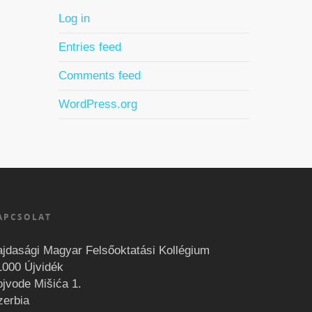
Log in
Entries feed
Comments feed
WordPress.org
APCSOLAT
ajdasági Magyar Felsőoktatási Kollégium
1000 Újvidék
ojvode Mišića 1.
zerbia