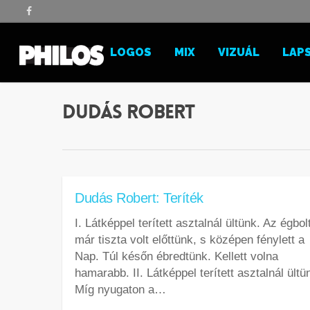
ARS
LOGOS
MIX
VIZUÁL
LAP
Dudás Robert
Dudás Robert: Teríték
I. Látképpel terített asztalnál ültünk. Az égbol
már tiszta volt előttünk, s középen fénylett a
Nap. Túl későn ébredtünk. Kellett volna
hamarabb. II. Látképpel terített asztalnál ültü
Míg nyugaton a…