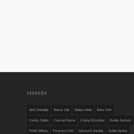
SZERZŐK
Aleš Debeljak
Bakos Lilla
Balázs Attila
Beke Ottó
Csehy Zoltán
Csernai Panna
Csányi Erzsébet
Dudás Norbert
Fehér Miklós
Fenyvesi Ottó
Gloviczki Sarolta
Gubik Korina