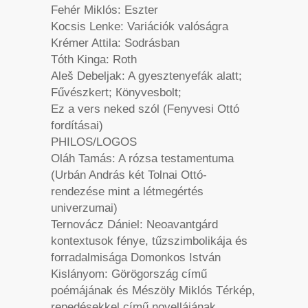
Fehér Miklós: Eszter
Kocsis Lenke: Variációk valóságra
Krémer Attila: Sodrásban
Tóth Kinga: Roth
Aleš Debeljak: A gyesztenyefák alatt;
Fűvészkert; Кönyvesbolt;
Ez a vers neked szól (Fenyvesi Ottó
fordításai)
PHILOS/LOGOS
Oláh Tamás: A rózsa testamentuma
(Urbán András két Tolnai Ottó-
rendezése mint a létmegértés
univerzumai)
Ternovácz Dániel: Neoavantgárd
kontextusok fénye, tűzszimbolikája és
forradalmisága Domonkos István
Kislányom: Görögország című
poémájának és Mészöly Miklós Térkép,
repedésekkel című novellájának