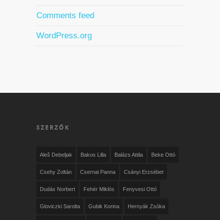
Comments feed
WordPress.org
SZERZŐK
Aleš Debeljak
Bakos Lilla
Balázs Attila
Beke Ottó
Csehy Zoltán
Csernai Panna
Csányi Erzsébet
Dudás Norbert
Fehér Miklós
Fenyvesi Ottó
Gloviczki Sarolta
Gubik Korina
Hernyák Zsóka