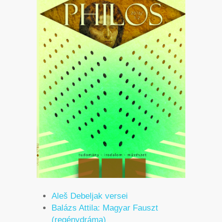
Aleš Debeljak versei
Balázs Attila: Magyar Fauszt
(regénydráma)