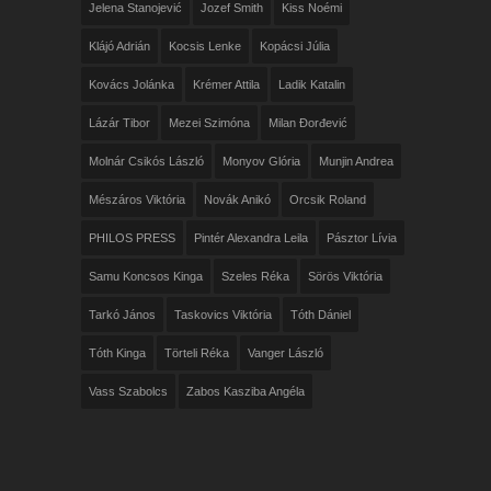
Jelena Stanojević
Jozef Smith
Kiss Noémi
Klájó Adrián
Kocsis Lenke
Kopácsi Júlia
Kovács Jolánka
Krémer Attila
Ladik Katalin
Lázár Tibor
Mezei Szimóna
Milan Đorđević
Molnár Csikós László
Monyov Glória
Munjin Andrea
Mészáros Viktória
Novák Anikó
Orcsik Roland
PHILOS PRESS
Pintér Alexandra Leila
Pásztor Lívia
Samu Koncsos Kinga
Szeles Réka
Sörös Viktória
Tarkó János
Taskovics Viktória
Tóth Dániel
Tóth Kinga
Törteli Réka
Vanger László
Vass Szabolcs
Zabos Kasziba Angéla