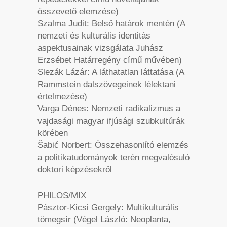
összevető elemzése)
Szalma Judit: Belső határok mentén (A
nemzeti és kulturális identitás
aspektusainak vizsgálata Juhász
Erzsébet Határregény című művében)
Slezák Lázár: A láthatatlan láttatása (A
Rammstein dalszövegeinek lélektani
értelmezése)
Varga Dénes: Nemzeti radikalizmus a
vajdasági magyar ifjúsági szubkultúrák
körében
Šabić Norbert: Összehasonlító elemzés
a politikatudományok terén megvalósuló
doktori képzésekről
PHILOS/MIX
Pásztor-Kicsi Gergely: Multikulturális
tömegsír (Végel László: Neoplanta,