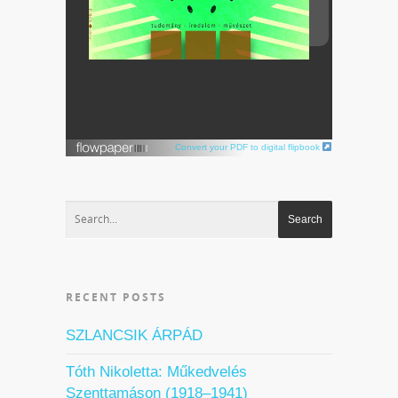
Convert your PDF to digital flipbook
RECENT POSTS
SZLANCSIK ÁRPÁD
Tóth Nikoletta: Műkedvelés
Szenttamáson (1918–1941)