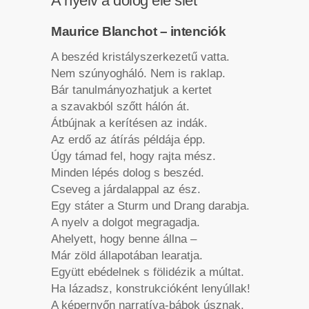
A nyelv a dolog elé siet
Maurice Blanchot – intenciók
A beszéd kristályszerkezetű vatta.
Nem szúnyogháló. Nem is raklap.
Bár tanulmányozhatjuk a kertet
a szavakból szőtt hálón át.
Átbújnak a kerítésen az indák.
Az erdő az átírás példája épp.
Úgy támad fel, hogy rajta mész.
Minden lépés dolog s beszéd.
Cseveg a járdalappal az ész.
Egy státer a Sturm und Drang darabja.
A nyelv a dolgot megragadja.
Ahelyett, hogy benne állna –
Már zöld állapotában learatja.
Együtt ebédelnek s fölidézik a múltat.
Ha lázadsz, konstrukcióként lenyúllak!
A képernyőn narratíva-bábok úsznak.