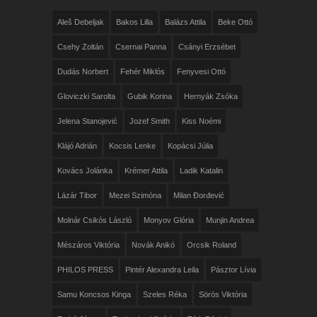
Aleš Debeljak
Bakos Lilla
Balázs Attila
Beke Ottó
Csehy Zoltán
Csernai Panna
Csányi Erzsébet
Dudás Norbert
Fehér Miklós
Fenyvesi Ottó
Gloviczki Sarolta
Gubik Korina
Hernyák Zsóka
Jelena Stanojević
Jozef Smith
Kiss Noémi
Klájó Adrián
Kocsis Lenke
Kopácsi Júlia
Kovács Jolánka
Krémer Attila
Ladik Katalin
Lázár Tibor
Mezei Szimóna
Milan Đorđević
Molnár Csikós László
Monyov Glória
Munjin Andrea
Mészáros Viktória
Novák Anikó
Orcsik Roland
PHILOS PRESS
Pintér Alexandra Leila
Pásztor Lívia
Samu Koncsos Kinga
Szeles Réka
Sörös Viktória