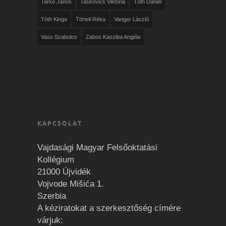
Tarkó János
Taskovics Viktória
Tóth Dániel
Tóth Kinga
Törteli Réka
Vanger László
Vass Szabolcs
Zabos Kasziba Angéla
KAPCSOLAT
Vajdasági Magyar Felsőoktatási
Kollégium
21000 Újvidék
Vojvode Mišića 1.
Szerbia
A kéziratokat a szerkesztőség címére
várjuk: