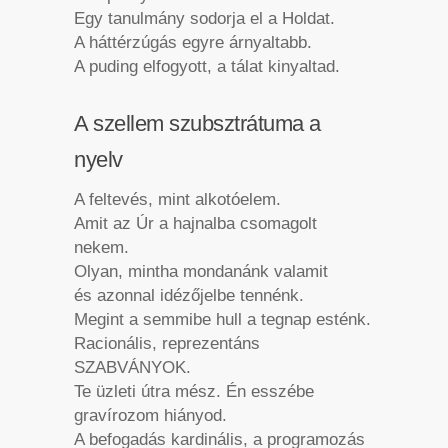
Egy tanulmány sodorja el a Holdat.
A háttérzúgás egyre árnyaltabb.
A puding elfogyott, a tálat kinyaltad.
A szellem szubsztrátuma a
nyelv
A feltevés, mint alkotóelem.
Amit az Úr a hajnalba csomagolt
nekem.
Olyan, mintha mondanánk valamit
és azonnal idézőjelbe tennénk.
Megint a semmibe hull a tegnap esténk.
Racionális, reprezentáns
SZABVÁNYOK.
Te üzleti útra mész. Én esszébe
gravírozom hiányod.
A befogadás kardinális, a programozás