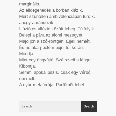
marginális.
Az elidegenedés a borban kiázik.
Mert szüntelen ambivalenciában fürdik,
ahogy ábrándozik.
Illúzió és allúzió között lebeg. Túlfolyik.
Belepi a pára az álomi mezsgyét.
Majd jön a szó-röntgen. Éjjeli nemlét.
És ne akarj belém bújni túl korán.
Mondja.
Mint egy öngyújtó. Szétszedi a lángot.
Kibontja.
Semmi apokalipszis, csak egy vérbő,
női mell.
A nyár metaforája. Parfümöt lehel.