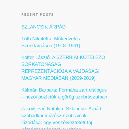
RECENT POSTS
SZLANCSIK ÁRPÁD
Tóth Nikoletta: Műkedvelés
Szenttamáson (1918–1941)
Kolter László: A SZERBIAI KÖTELEZŐ
SORKATONASÁG
REPREZENTÁCIÓJA A VAJDASÁGI
MAGYAR MÉDIÁBAN (2009-2019)
Kálmán Barbara: Formába zárt dialógus
– nézői pozíciók a görög szobrászatban
Jakovljević Natalija: Szlancsik Árpád
szabadkai művész szobrainak
lázadása: egy veszélyeztetett faj