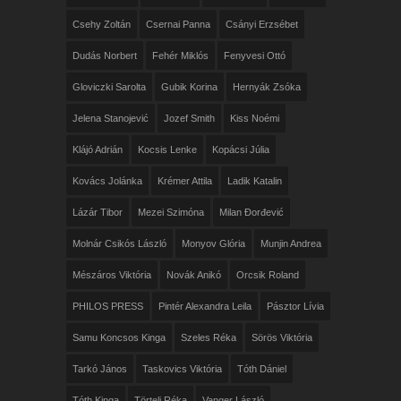
Csehy Zoltán
Csernai Panna
Csányi Erzsébet
Dudás Norbert
Fehér Miklós
Fenyvesi Ottó
Gloviczki Sarolta
Gubik Korina
Hernyák Zsóka
Jelena Stanojević
Jozef Smith
Kiss Noémi
Klájó Adrián
Kocsis Lenke
Kopácsi Júlia
Kovács Jolánka
Krémer Attila
Ladik Katalin
Lázár Tibor
Mezei Szimóna
Milan Đorđević
Molnár Csikós László
Monyov Glória
Munjin Andrea
Mészáros Viktória
Novák Anikó
Orcsik Roland
PHILOS PRESS
Pintér Alexandra Leila
Pásztor Lívia
Samu Koncsos Kinga
Szeles Réka
Sörös Viktória
Tarkó János
Taskovics Viktória
Tóth Dániel
Tóth Kinga
Törteli Réka
Vanger László