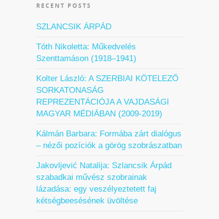
RECENT POSTS
SZLANCSIK ÁRPÁD
Tóth Nikoletta: Műkedvelés
Szenttamáson (1918–1941)
Kolter László: A SZERBIAI KÖTELEZŐ
SORKATONASÁG
REPREZENTÁCIÓJA A VAJDASÁGI
MAGYAR MÉDIÁBAN (2009-2019)
Kálmán Barbara: Formába zárt dialógus
– nézői pozíciók a görög szobrászatban
Jakovljević Natalija: Szlancsik Árpád
szabadkai művész szobrainak
lázadása: egy veszélyeztetett faj
kétségbeesésének üvöltése