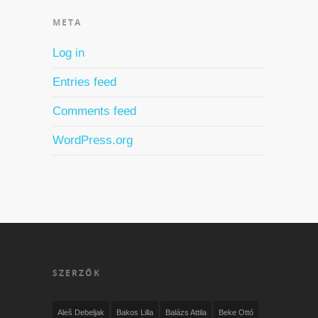
META
Log in
Entries feed
Comments feed
WordPress.org
SZERZŐK
Aleš Debeljak
Bakos Lilla
Balázs Attila
Beke Ottó