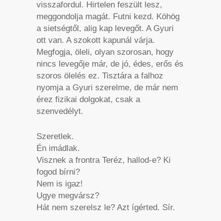
visszafordul. Hirtelen feszült lesz,
meggondolja magát. Futni kezd. Köhög
a sietségtől, alig kap levegőt. A Gyuri
ott van. A szokott kapunál várja.
Megfogja, öleli, olyan szorosan, hogy
nincs levegője már, de jó, édes, erős és
szoros ölelés ez. Tisztára a falhoz
nyomja a Gyuri szerelme, de már nem
érez fizikai dolgokat, csak a
szenvedélyt.
Szeretlek.
Én imádlak.
Visznek a frontra Teréz, hallod-e? Ki
fogod bírni?
Nem is igaz!
Ugye megvársz?
Hát nem szerelsz le? Azt ígérted. Sír.