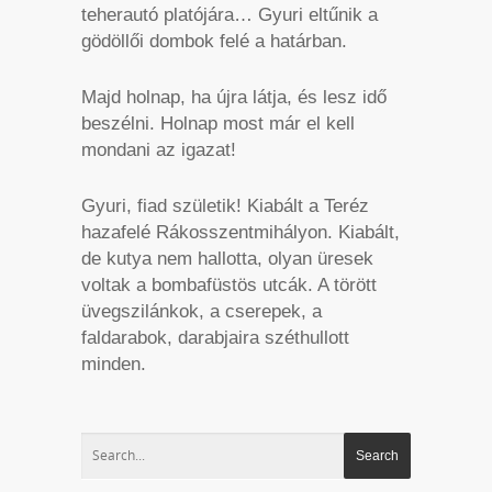
teherautó platójára… Gyuri eltűnik a
gödöllői dombok felé a határban.
Majd holnap, ha újra látja, és lesz idő
beszélni. Holnap most már el kell
mondani az igazat!
Gyuri, fiad születik! Kiabált a Teréz
hazafelé Rákosszentmihályon. Kiabált,
de kutya nem hallotta, olyan üresek
voltak a bombafüstös utcák. A törött
üvegszilánkok, a cserepek, a
faldarabok, darabjaira széthullott
minden.