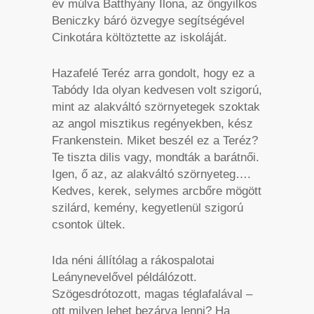
év múlva Batthyány Ilona, az öngyilkos
Beniczky báró özvegye segítségével
Cinkotára költöztette az iskoláját.
Hazafelé Teréz arra gondolt, hogy ez a
Tabódy Ida olyan kedvesen volt szigorú,
mint az alakváltó szörnyetegek szoktak
az angol misztikus regényekben, kész
Frankenstein. Miket beszél ez a Teréz?
Te tiszta dilis vagy, mondták a barátnői.
Igen, ő az, az alakváltó szörnyeteg….
Kedves, kerek, selymes arcbőre mögött
szilárd, kemény, kegyetlenül szigorú
csontok ültek.
Ida néni állítólag a rákospalotai
Leánynevelővel példálózott.
Szögesdrótozott, magas téglafalával –
ott milyen lehet bezárva lenni? Ha