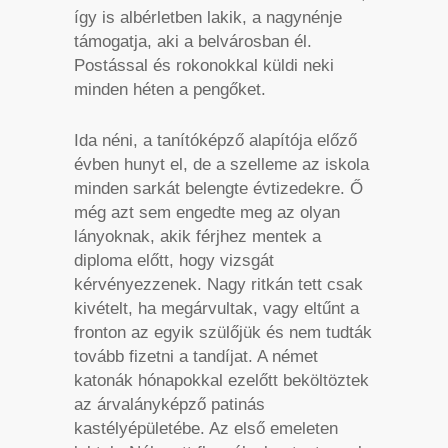
így is albérletben lakik, a nagynénje
támogatja, aki a belvárosban él.
Postással és rokonokkal küldi neki
minden héten a pengőket.
Ida néni, a tanítóképző alapítója előző
évben hunyt el, de a szelleme az iskola
minden sarkát belengte évtizedekre. Ő
még azt sem engedte meg az olyan
lányoknak, akik férjhez mentek a
diploma előtt, hogy vizsgát
kérvényezzenek. Nagy ritkán tett csak
kivételt, ha megárvultak, vagy eltűnt a
fronton az egyik szülőjük és nem tudták
tovább fizetni a tandíjat. A német
katonák hónapokkal ezelőtt beköltöztek
az árvalányképző patinás
kastélyépületébe. Az első emeleten