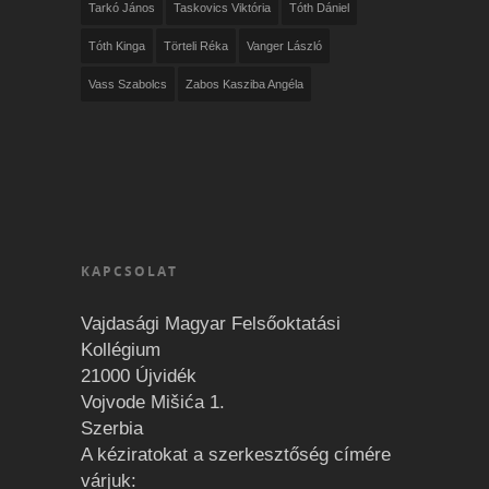
Tarkó János
Taskovics Viktória
Tóth Dániel
Tóth Kinga
Törteli Réka
Vanger László
Vass Szabolcs
Zabos Kasziba Angéla
KAPCSOLAT
Vajdasági Magyar Felsőoktatási
Kollégium
21000 Újvidék
Vojvode Mišića 1.
Szerbia
A kéziratokat a szerkesztőség címére
várjuk: