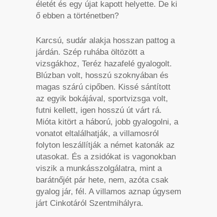
életét és egy újat kapott helyette. De ki
ő ebben a történetben?
Karcsú, sudár alakja hosszan pattog a
járdán. Szép ruhába öltözött a
vizsgákhoz, Teréz hazafelé gyalogolt.
Blúzban volt, hosszú szoknyában és
magas szárú cipőben. Kissé sántított
az egyik bokájával, sportvizsga volt,
futni kellett, igen hosszú út várt rá.
Mióta kitört a háború, jobb gyalogolni, a
vonatot eltalálhatják, a villamosról
folyton leszállítják a német katonák az
utasokat. És a zsidókat is vagonokban
viszik a munkásszolgálatra, mint a
barátnőjét pár hete, nem, azóta csak
gyalog jár, fél. A villamos aznap úgysem
járt Cinkotáról Szentmihályra.