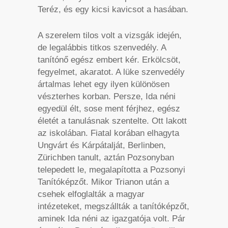
Teréz, és egy kicsi kavicsot a hasában.
A szerelem tilos volt a vizsgák idején,
de legalábbis titkos szenvedély. A
tanítónő egész embert kér. Erkölcsöt,
fegyelmet, akaratot. A lüke szenvedély
ártalmas lehet egy ilyen különösen
vészterhes korban. Persze, Ida néni
egyedül élt, sose ment férjhez, egész
életét a tanulásnak szentelte. Ott lakott
az iskolában. Fiatal korában elhagyta
Ungvárt és Kárpátalját, Berlinben,
Zürichben tanult, aztán Pozsonyban
telepedett le, megalapította a Pozsonyi
Tanítóképzőt. Mikor Trianon után a
csehek elfoglalták a magyar
intézeteket, megszállták a tanítóképzőt,
aminek Ida néni az igazgatója volt. Pár