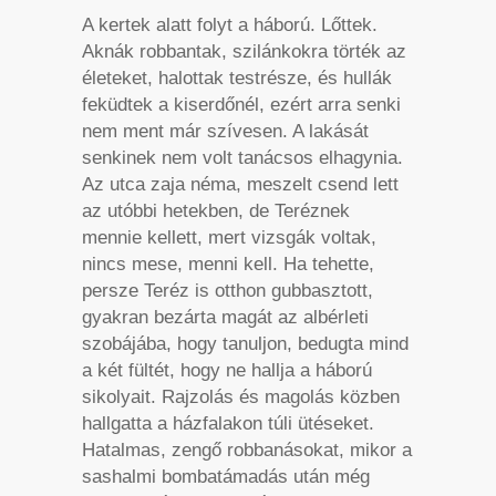
A kertek alatt folyt a háború. Lőttek.
Aknák robbantak, szilánkokra törték az
életeket, halottak testrésze, és hullák
feküdtek a kiserdőnél, ezért arra senki
nem ment már szívesen. A lakását
senkinek nem volt tanácsos elhagynia.
Az utca zaja néma, meszelt csend lett
az utóbbi hetekben, de Teréznek
mennie kellett, mert vizsgák voltak,
nincs mese, menni kell. Ha tehette,
persze Teréz is otthon gubbasztott,
gyakran bezárta magát az albérleti
szobájába, hogy tanuljon, bedugta mind
a két fültét, hogy ne hallja a háború
sikolyait. Rajzolás és magolás közben
hallgatta a házfalakon túli ütéseket.
Hatalmas, zengő robbanásokat, mikor a
sashalmi bombatámadás után még