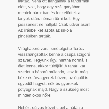
laktak. Néha ott flangálnak a tantermek
előtt, volt, hogy egy szál gatyában
mentek párokban és leskelődtek a
lányok után: némán tűrni kell. Egy
pisszenést ne halljak! Csak udvariasan!
Az írásbeliket azóta az iskola
pincéjében tartják.
Világháború van, ismételgette Teréz,
visszhangzottak benne a csupa szigorú
szavak. Tegyünk úgy, mintha normális
élet lenne, akkor túléljük! A tanári kar
szerint a háború múlandó, lesz itt még
béke és árvagyerek bőven, az égből is
egyedül hagyott nők és gyerekek
potyognak majd. Nagy a szükség most
minden okos nőre!
Nehéz, súlyos követ cipel a hátán a