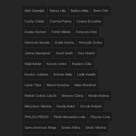
Aleš Debeljak
Bakos Lilla
Balázs Attila
Beke Ottó
Csehy Zoltán
Csernai Panna
Csányi Erzsébet
Dudás Norbert
Fehér Miklós
Fenyvesi Ottó
Gloviczki Sarolta
Gubik Korina
Hernyák Zsóka
Jelena Stanojević
Jozef Smith
Kiss Noémi
Klájó Adrián
Kocsis Lenke
Kopácsi Júlia
Kovács Jolánka
Krémer Attila
Ladik Katalin
Lázár Tibor
Mezei Szimóna
Milan Đorđević
Molnár Csikós László
Monyov Glória
Munjin Andrea
Mészáros Viktória
Novák Anikó
Orcsik Roland
PHILOS PRESS
Pintér Alexandra Leila
Pásztor Lívia
Samu Koncsos Kinga
Szeles Réka
Sörös Viktória