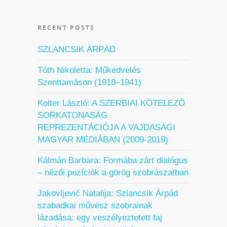
RECENT POSTS
SZLANCSIK ÁRPÁD
Tóth Nikoletta: Műkedvelés
Szenttamáson (1918–1941)
Kolter László: A SZERBIAI KÖTELEZŐ
SORKATONASÁG
REPREZENTÁCIÓJA A VAJDASÁGI
MAGYAR MÉDIÁBAN (2009-2019)
Kálmán Barbara: Formába zárt dialógus
– nézői pozíciók a görög szobrászatban
Jakovljević Natalija: Szlancsik Árpád
szabadkai művész szobrainak
lázadása: egy veszélyeztetett faj