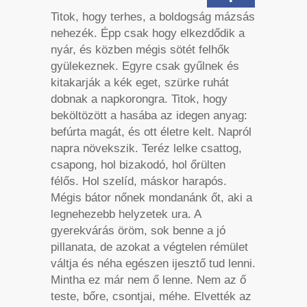
Titok, hogy terhes, a boldogság mázsás
nehezék. Épp csak hogy elkezdődik a
nyár, és közben mégis sötét felhők
gyülekeznek. Egyre csak gyűlnek és
kitakarják a kék eget, szürke ruhát
dobnak a napkorongra. Titok, hogy
beköltözött a hasába az idegen anyag:
befúrta magát, és ott életre kelt. Napról
napra növekszik. Teréz lelke csattog,
csapong, hol bizakodó, hol őrülten
félős. Hol szelíd, máskor harapós.
Mégis bátor nőnek mondanánk őt, aki a
legnehezebb helyzetek ura. A
gyerekvárás öröm, sok benne a jó
pillanata, de azokat a végtelen rémület
váltja és néha egészen ijesztő tud lenni.
Mintha ez már nem ő lenne. Nem az ő
teste, bőre, csontjai, méhe. Elvették az