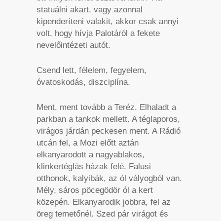
statuálni akart, vagy azonnal
kipenderíteni valakit, akkor csak annyi
volt, hogy hívja Palotáról a fekete
nevelőintézeti autót.
Csend lett, félelem, fegyelem,
óvatoskodás, diszciplína.
Ment, ment tovább a Teréz. Elhaladt a
parkban a tankok mellett. A téglaporos,
virágos járdán peckesen ment. A Rádió
utcán fel, a Mozi előtt aztán
elkanyarodott a nagyablakos,
klinkertéglás házak felé. Falusi
otthonok, kalyibák, az ól vályogból van.
Mély, sáros pöcegödör ól a kert
közepén. Elkanyarodik jobbra, fel az
öreg temetőnél. Szed pár virágot és