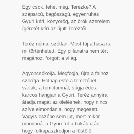
Egy csók, lehet még, Terézke? A
széparcú, bagószagú, egyenruhás
Gyuri kéri, könyörög, az örök szerelem
ígéretét kéri az ájult Teréztől.
Teréz néma, szótlan. Most fáj a hasa is,
mi történhetett. Egy pillanatra nem tért
magához, forgott a világ.
Agyoncsókolja. Megfogja, újra a falhoz
szorítja. Holnap este a temetőnél
várlak, a templomnál, súgja édes,
karcos hangján a Gyuri. Teréz annyira
átadja magát az ölelésnek, hogy nincs
szíve elmondania, hogy megesett.
Vagyis eszébe sem jut, mert mikor
mondaná, a Gyuri fut a bakák után,
hogy felkapaszkodjon a füstölő