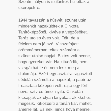
Szentmihályon is szilánkok hullottak a
cserepekre.
1944 tavaszán a húsvéti szünet után
mindenkit hazaküldtek a Cinkotai
Tanítóképzőből, kivéve a végzősöket.
Teréz utolsó éves volt. Félt, de a
félelem nem jó szó. Visszafojtott
örömmámorban teltek számára a
szünet utolsó napjai. Biztos volt benne,
hogy gyereket vár. Ha kitudódik, nem
vizsgázhat le és nem lesz meg a
diplomája. Ezért egy asztalra ragasztott
cédulán számolta a napokat, a papír az
íróasztala közepén volt, rajta egy férfi
neve, szív és ámor nyila. Cinkotán
kicsapják az olyan lányokat, akikkel ez
megesik. Kiközösíti a tanári kar, mehet,
amerre lát. És neki nincs hova mennie,