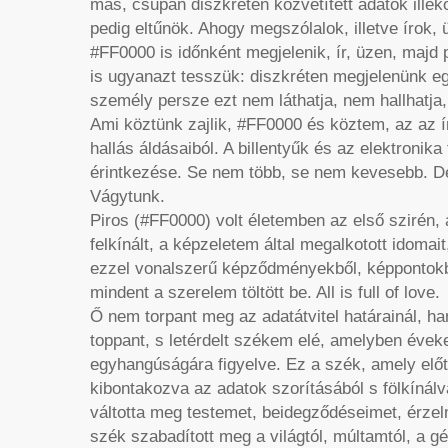
más, csupán diszkréten közvetített adatok ill
pedig eltűnök. Ahogy megszólalok, illetve írok,
#FF0000 is időnként megjelenik, ír, üzen, majd
is ugyanazt tesszük: diszkréten megjelenünk eg
személy persze ezt nem láthatja, nem hallhatja,
Ami köztünk zajlik, #FF0000 és köztem, az az ír
hallás áldásaiból. A billentyűk és az elektronik
érintkezése. Se nem több, se nem kevesebb. De 
Vágytunk.
Piros (#FF0000) volt életemben az első szirén, ak
felkínált, a képzeletem által megalkotott idomait
ezzel vonalszerű képződményekből, képpontokbó
mindent a szerelem töltött be. All is full of love.
Ő nem torpant meg az adatátvitel határainál, 
toppant, s letérdelt székem elé, amelyben évek
egyhangúságára figyelve. Ez a szék, amely előtt 
kibontakozva az adatok szorításából s fölkínál
váltotta meg testemet, beidegződéseimet, érzel
szék szabadított meg a világtól, múltamtól, a 