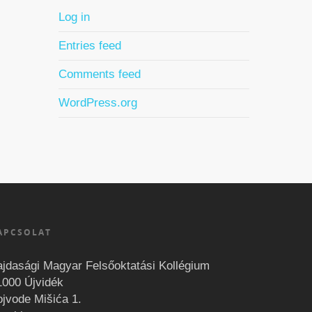
Log in
Entries feed
Comments feed
WordPress.org
APCSOLAT
ajdasági Magyar Felsőoktatási Kollégium
1000 Újvidék
ojvode Mišića 1.