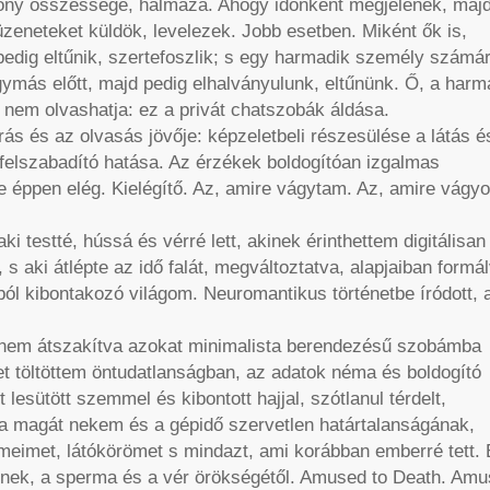
ékony összessége, halmaza. Ahogy időnként megjelenek, maj
 üzeneteket küldök, levelezek. Jobb esetben. Miként ők is,
 pedig eltűnik, szertefoszlik; s egy harmadik személy számá
ymás előtt, majd pedig elhalványulunk, eltűnünk. Ő, a harm
 nem olvashatja: ez a privát chatszobák áldása.
ás és az olvasás jövője: képzeletbeli részesülése a látás é
a felszabadító hatása. Az érzékek boldogítóan izgalmas
éppen elég. Kielégítő. Az, amire vágytam. Az, amire vágyot
i testté, hússá és vérré lett, akinek érinthettem digitálisan
, s aki átlépte az idő falát, megváltoztatva, alapjaiban formá
l kibontakozó világom. Neuromantikus történetbe íródott, 
hanem átszakítva azokat minimalista berendezésű szobámba
et töltöttem öntudatlanságban, az adatok néma és boldogító
lesütött szemmel és kibontott hajjal, szótlanul térdelt,
va magát nekem és a gépidő szervetlen határtalanságának,
meimet, látókörömet s mindazt, ami korábban emberré tett. 
gének, a sperma és a vér örökségétől. Amused to Death. Amu