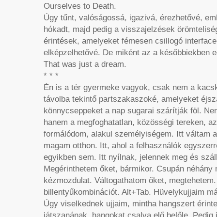
Ourselves to Death.
Úgy tűnt, valóságossá, igazivá, érezhetővé, e
hókadt, majd pedig a visszajelzések örömtelis
érintések, amelyeket fémesen csillogó interface
elképzelhetővé. De miként az a későbbiekben eg
That was just a dream.
* * *
Én is a tér gyermeke vagyok, csak nem a kacsk
távolba tekintő partszakaszoké, amelyeket éjs
könnycseppeket a nap sugarai szárítják föl. 
hanem a megfoghatatlan, közösségi tereken, az
formálódom, alakul személyiségem. Itt váltam az
magam otthon. Itt, ahol a felhasználók egysze
egyikben sem. Itt nyílnak, jelennek meg és szál
Megérinthetem őket, bármikor. Csupán néhány
kézmozdulat. Váltogathatom őket, megtehetem. A
billentyűkombinációt. Alt+Tab. Hüvelykujjaim má
Úgy viselkednek ujjaim, mintha hangszert érinte
játszanának, hangokat csalva elő belőle. Pedig 