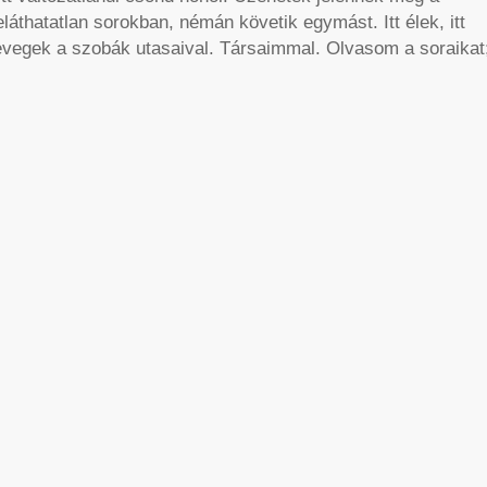
áthatatlan sorokban, némán követik egymást. Itt élek, itt
sevegek a szobák utasaival. Társaimmal. Olvasom a soraikat