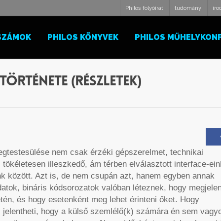
Philos folyóirat
tudomány
ir
SZÁMOK
PHILOS KÖNYVEK
PHILOS MŰHELYKON
története (részletek)
gtestesülése nem csak érzéki gépszerelmet, technikai
ökéletesen illeszkedő, ám térben elválasztott interface-ein
nk között. Azt is, de nem csupán azt, hanem egyben annak
tok, bináris kódsorozatok valóban léteznek, hogy megjele
letén, és hogy esetenként meg lehet érinteni őket. Hogy
is jelentheti, hogy a külső szemlélő(k) számára én sem vagy