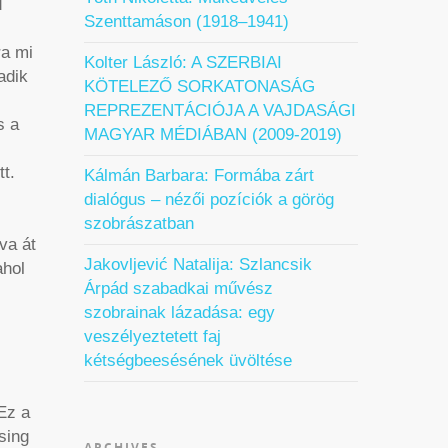
d
Szenttamáson (1918–1941)
ra mi
Kolter László: A SZERBIAI
adik
KÖTELEZŐ SORKATONASÁG
REPREZENTÁCIÓJA A VAJDASÁGI
s a
MAGYAR MÉDIÁBAN (2009-2019)
t.
Kálmán Barbara: Formába zárt
dialógus – nézői pozíciók a görög
szobrászatban
lva át
Jakovljević Natalija: Szlancsik
ahol
Árpád szabadkai művész
szobrainak lázadása: egy
veszélyeztetett faj
kétségbeesésének üvöltése
Ez a
sing
ARCHIVES