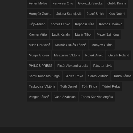
Fehér Miklós
Fenyvesi Ottó
Gloviczki Sarolta
Gubik Korina
Hernyák Zsóka
Jelena Stanojević
Jozef Smith
Kiss Noémi
Klájó Adrián
Kocsis Lenke
Kopácsi Júlia
Kovács Jolánka
Krémer Attila
Ladik Katalin
Lázár Tibor
Mezei Szimóna
Milan Đorđević
Molnár Csikós László
Monyov Glória
Munjin Andrea
Mészáros Viktória
Novák Anikó
Orcsik Roland
PHILOS PRESS
Pintér Alexandra Leila
Pásztor Lívia
Samu Koncsos Kinga
Szeles Réka
Sörös Viktória
Tarkó János
Taskovics Viktória
Tóth Dániel
Tóth Kinga
Törteli Réka
Vanger László
Vass Szabolcs
Zabos Kasziba Angéla