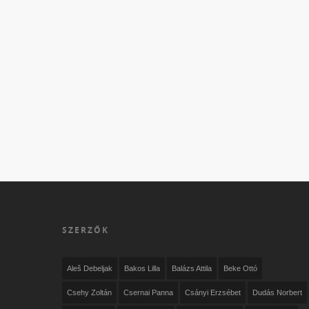
SZERZŐK
Aleš Debeljak
Bakos Lilla
Balázs Attila
Beke Ottó
Csehy Zoltán
Csernai Panna
Csányi Erzsébet
Dudás Norbert