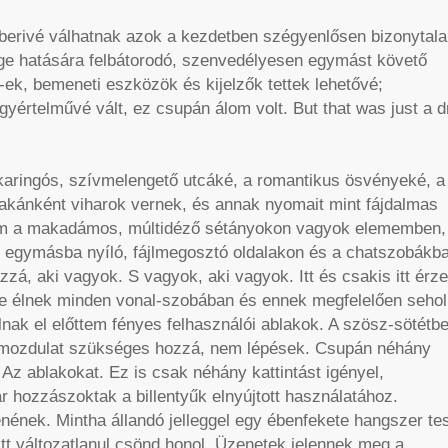
mberivé válhatnak azok a kezdetben szégyenlősen bizonytala
ége hatására felbátorodó, szenvedélyesen egymást követő
-ek, bemeneti eszközök és kijelzők tettek lehetővé;
yértelművé vált, ez csupán álom volt. But that was just a 
aringós, szívmelengető utcáké, a romantikus ösvényeké, a
zakánként viharok vernek, és annak nyomait mint fájdalmas
Nem a makadámos, múltidéző sétányokon vagyok elememben,
 egymásba nyíló, fájlmegosztó oldalakon és a chatszobákban
zá, aki vagyok. S vagyok, aki vagyok. Itt és csakis itt érz
rre élnek minden vonal-szobában és ennek megfelelően seho
lnak el előttem fényes felhasználói ablakok. A szösz-sötétbe
 mozdulat szükséges hozzá, nem lépések. Csupán néhány
z ablakokat. Ez is csak néhány kattintást igényel,
r hozzászoktak a billentyűk elnyújtott használatához.
nének. Mintha állandó jelleggel egy ébenfekete hangszer te
itt változatlanul csönd honol. Üzenetek jelennek meg a