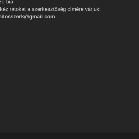
zerbia
 kéziratokat a szerkesztőség címére várjuk:
hilosszerk@gmail.com