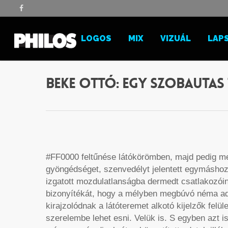
ARS
LOGOS
MIX
VIZUÁL
LAP
Beke Ottó: Egy szobautas 
#FF0000 feltűnése látókörömben, majd pedig me
gyöngédséget, szenvedélyt jelentett egymáshoz t
izgatott mozdulatlanságba dermedt csatlakozói
bizonyítékát, hogy a mélyben megbúvó néma ada
kirajzolódnak a látóteremet alkotó kijelzők felü
szerelembe lehet esni. Velük is. S egyben azt 