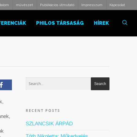
odalom
művészet
Publikációs útmutató
Impresszum
Kapcsolat
FERENCIÁK
PHILOS TÁRSASÁG
HÍREK
k,
RECENT POSTS
nnek,
SZLANCSIK ÁRPÁD
ok
Tóth Nikoletta: Műkedvelés