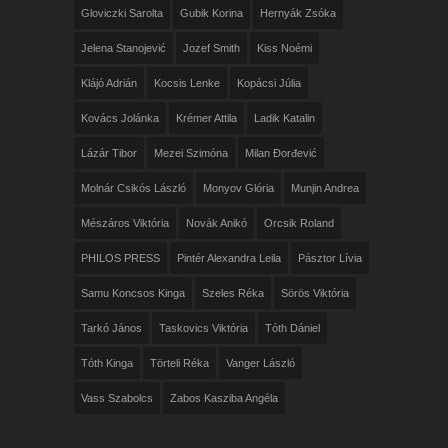
Gloviczki Sarolta
Gubik Korina
Hernyák Zsóka
Jelena Stanojević
Jozef Smith
Kiss Noémi
Klájó Adrián
Kocsis Lenke
Kopácsi Júlia
Kovács Jolánka
Krémer Attila
Ladik Katalin
Lázár Tibor
Mezei Szimóna
Milan Đorđević
Molnár Csikós László
Monyov Glória
Munjin Andrea
Mészáros Viktória
Novák Anikó
Orcsik Roland
PHILOS PRESS
Pintér Alexandra Leila
Pásztor Lívia
Samu Koncsos Kinga
Szeles Réka
Sörös Viktória
Tarkó János
Taskovics Viktória
Tóth Dániel
Tóth Kinga
Törteli Réka
Vanger László
Vass Szabolcs
Zabos Kasziba Angéla