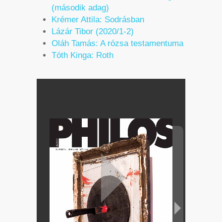
(második adag)
Krémer Attila: Sodrásban
Lázár Tibor (2020/1-2)
Oláh Tamás: A rózsa testamentuma
Tóth Kinga: Roth