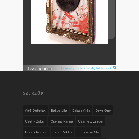
Convert your PDF to digital flipbook
SZERZŐK
Aleš Debeljak
Bakos Lilla
Balázs Attila
Beke Ottó
Csehy Zoltán
Csernai Panna
Csányi Erzsébet
Dudás Norbert
Fehér Miklós
Fenyvesi Ottó